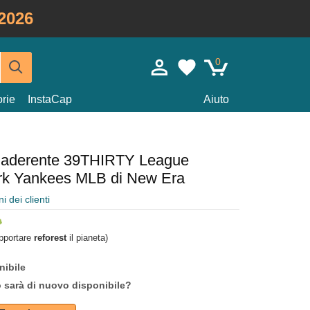
2026
0
rie
InstaCap
Aiuto
e aderente 39THIRTY League
ork Yankees MLB di New Era
i dei clienti
upportare
reforest
il pianeta)
nibile
o sarà di nuovo disponibile?