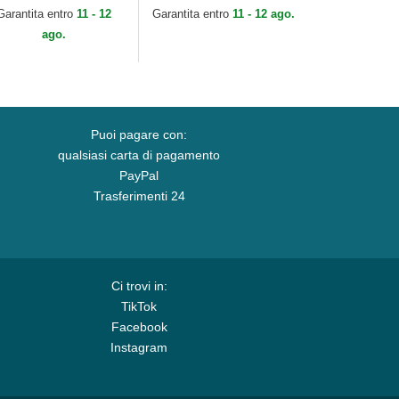
geles Dodgers MLB
York Yankees MLB di
Garantita entro
11 - 12
Garantita entro
11 - 12 ago.
 New Era
New Era
ago.
Puoi pagare con:
qualsiasi carta di pagamento
PayPal
Trasferimenti 24
Ci trovi in:
TikTok
Facebook
Instagram