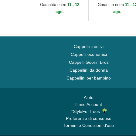
Angeles Dodgers MLB
York Yankees MLB di
Garantita entro
11 - 12
Garantita entro
11 - 1
di New Era
New Era
ago.
ago.
Cappellini estivi
Cappelli economici
Cappelli Goorin Bros
Cappellini da donna
Cappellini per bambino
Aiuto
Il mio Account
#StyleForTrees
Preferenze di consenso
Termini e Condizioni d'uso