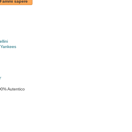
Fammi sapere
llini
 Yankees
Y
00% Autentico