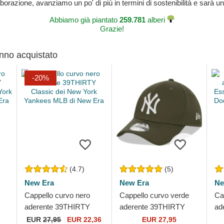
laborazione, avanziamo un po' di più in termini di sostenibilità e sarà un
Abbiamo già piantato
259.781
alberi
Grazie!
anno acquistato
-20%
(4.7)
(5)
New Era
New Era
Ne
Cappello curvo nero
Cappello curvo verde
Ca
aderente 39THIRTY
aderente 39THIRTY
ad
w
Classic dei New York
League Essential dei
Es
EUR
27,95
EUR 22,36
EUR 27,95