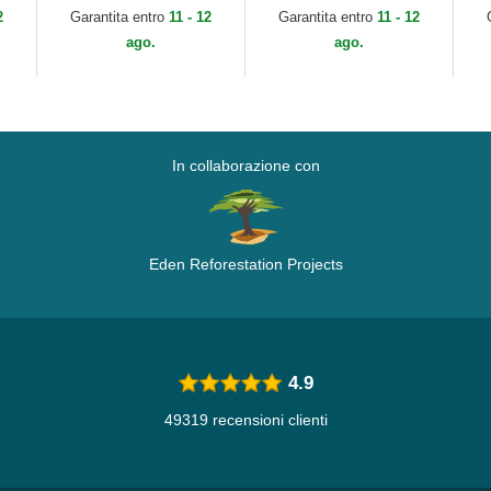
Yankees MLB di New
New York Yankees
An
2
Garantita entro
11 - 12
Garantita entro
11 - 12
Era
MLB di New Era
di
ago.
ago.
In collaborazione con
Eden Reforestation Projects
4.9
49319 recensioni clienti