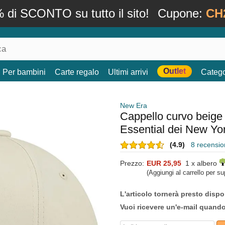
 di SCONTO su tutto il sito!
Cupone:
CH
Outlet
Per bambini
Carte regalo
Ultimi arrivi
Catego
New Era
Cappello curvo beig
Essential dei New Y
(4.9)
8 recension
Prezzo:
EUR 25,95
1 x albero
(Aggiungi al carrello per s
L'articolo tornerà presto dispo
Vuoi ricevere un'e-mail quand