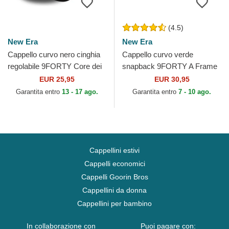
(4.5)
New Era
New Era
Cappello curvo nero cinghia
Cappello curvo verde
regolabile 9FORTY Core dei
snapback 9FORTY A Frame
Newcastle United Football
dei New York Yankees MLB
EUR 25,95
EUR 30,95
Club Premier...
di New Era
Garantita entro
13 - 17 ago.
Garantita entro
7 - 10 ago.
Cappellini estivi
Cappelli economici
Cappelli Goorin Bros
Cappellini da donna
Cappellini per bambino
In collaborazione con
Puoi pagare con: