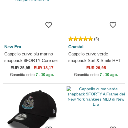
(5)
New Era
Coastal
Cappello curvo blu marino
Cappello curvo verde
snapback 9FORTY Core dei
snapback Surf & Smile HFT
Chelsea Football Club
di Coastal
EUR
25,95
EUR 18,17
EUR 29,95
Premier League di New Era
Garantita entro
7 - 10 ago.
Garantita entro
7 - 10 ago.