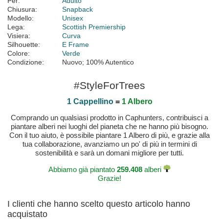
Per:
Adulto
Chiusura:
Snapback
Modello:
Unisex
Lega:
Scottish Premiership
Visiera:
Curva
Silhouette:
E Frame
Colore:
Verde
Condizione:
Nuovo; 100% Autentico
#StyleForTrees
1 Cappellino
=
1 Albero
Comprando un qualsiasi prodotto in Caphunters, contribuisci a
piantare alberi nei luoghi del pianeta che ne hanno più bisogno.
Con il tuo aiuto, è possibile piantare 1 Albero di più, e grazie alla
tua collaborazione, avanziamo un po' di più in termini di
sostenibilità e sarà un domani migliore per tutti.
Abbiamo già piantato
259.408
alberi
Grazie!
I clienti che hanno scelto questo articolo hanno
acquistato