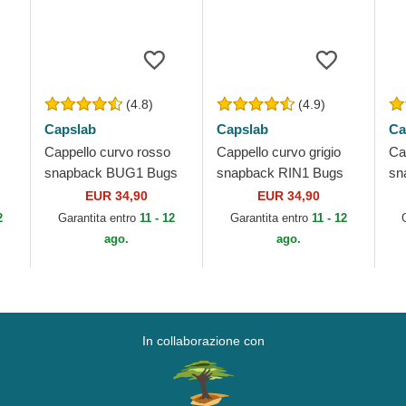
(4.8)
(4.9)
Capslab
Capslab
Ca
Cappello curvo rosso
Cappello curvo grigio
Ca
snapback BUG1 Bugs
snapback RIN1 Bugs
sn
Bunny Looney Tunes di
Bunny Looney Tunes di
Bu
EUR 34,90
EUR 34,90
di
Capslab
Capslab
Ca
2
Garantita entro
11 - 12
Garantita entro
11 - 12
ago.
ago.
In collaborazione con