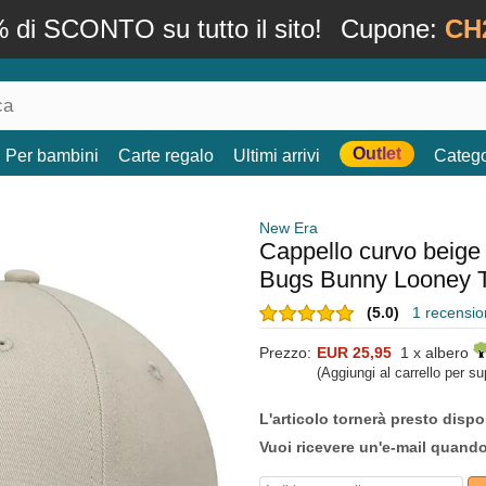
 di SCONTO su tutto il sito!
Cupone:
CH
Outlet
Per bambini
Carte regalo
Ultimi arrivi
Catego
New Era
Cappello curvo beige
Bugs Bunny Looney T
(5.0)
1 recension
Prezzo:
EUR 25,95
1 x albero
(Aggiungi al carrello per s
L'articolo tornerà presto dispo
Vuoi ricevere un'e-mail quand