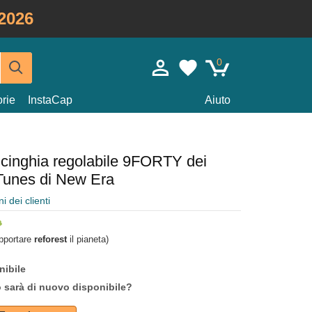
2026
0
rie
InstaCap
Aiuto
 cinghia regolabile 9FORTY dei
unes di New Era
i dei clienti
upportare
reforest
il pianeta)
nibile
o sarà di nuovo disponibile?