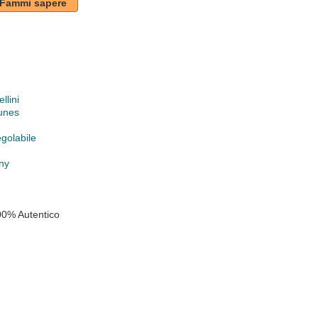
Fammi sapere
llini
unes
egolabile
ny
00% Autentico