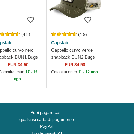
(4.8)
(4.9)
pslab
Capslab
ppello curvo nero
Cappello curvo verde
apback BUN1 Bugs
snapback BUN2 Bugs
nny Looney Tunes di
Bunny Looney Tunes di
EUR 34,90
EUR 34,90
pslab
Capslab
Garantita entro
17 - 19
Garantita entro
11 - 12 ago.
ago.
Puoi pagare con:
qualsiasi carta di pagamento
PayPal
Trasferimenti 24