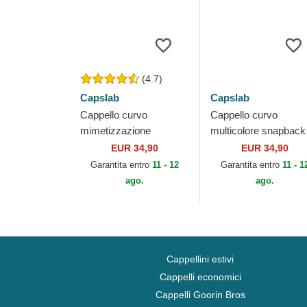
(4.7)
Capslab
Capslab
Cappello curvo
Cappello curvo
mimetizzazione
multicolore snapback
snapback BUG3 CT
LOO11 WHA Bugs
EUR 34,90
EUR 34,90
Bugs Bunny Looney
Bunny Looney Tunes 
Garantita entro
11 - 12
Garantita entro
11 - 1
Tunes di Capslab
Capslab
ago.
ago.
Cappellini estivi
Cappelli economici
Cappelli Goorin Bros