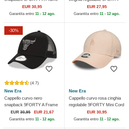
Tonal dei Los Angeles Lakers
Tonal Icon dei Los Angeles
EUR 30,95
EUR 27,95
NBA di New Era
Dodgers MLB di New Era
Garantita entro
11 - 12 ago.
Garantita entro
11 - 12 ago.
-30%
(4.7)
New Era
New Era
Cappello curvo nero
Cappello curvo rosa cinghia
snapback 9FORTY A Frame
regolabile 9FORTY Mini Cord
Tonal dei Chicago Bulls NBA
dei Los Angeles Dodgers
EUR
30,95
EUR 21,67
EUR 30,95
di New Era
MLB di New Era
Garantita entro
11 - 12 ago.
Garantita entro
11 - 12 ago.