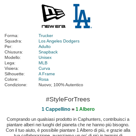
Forma:
Trucker
Squadra:
Los Angeles Dodgers
Per:
Adulto
Chiusura:
Snapback
Modello:
Unisex
Lega:
MLB
Visiera:
Curva
Silhouette:
A Frame
Colore:
Rosa
Condizione:
Nuovo; 100% Autentico
#StyleForTrees
1 Cappellino
=
1 Albero
Comprando un qualsiasi prodotto in Caphunters, contribuisci a
piantare alberi nei luoghi del pianeta che ne hanno più bisogno.
Con il tuo aiuto, è possibile piantare 1 Albero di più, e grazie alla
tua collaborazione, avanziamo un po' di più in termini di