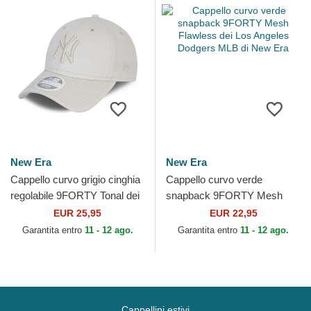
New Era
New Era
Cappello curvo grigio cinghia
Cappello curvo verde
regolabile 9FORTY Tonal dei
snapback 9FORTY Mesh
New York Yankees MLB di
Flawless dei Los Angeles
EUR 25,95
EUR 22,95
New Era
Dodgers MLB di New Era
Garantita entro
11 - 12 ago.
Garantita entro
11 - 12 ago.
Cappellini estivi