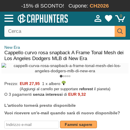
-15% di SCONTO!
Cupone:
CH2026
0
New Era
Cappello curvo rosa snapback A Frame Tonal Mesh dei
Los Angeles Dodgers MLB di New Era
Prezzo:
EUR 27,95
1 x albero
(Aggiungi al carrello per supportare
reforest
il pianeta)
O 3 pagamenti
senza interessi
di
EUR 9,32
L'articolo tornerà presto disponibile
Vuoi ricevere un'e-mail quando sarà di nuovo disponibile?
Fammi sapere