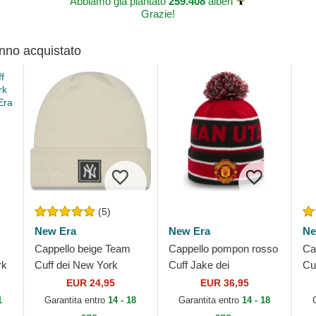
Abbiamo già piantato
259.408
alberi
Grazie!
anno acquistato
(5)
New Era
New Era
Ne
Cappello beige Team
Cappello pompon rosso
Ca
rk
Cuff dei New York
Cuff Jake dei
Cuf
Yankees MLB di New
Manchester United
An
EUR 24,95
EUR 36,95
Era
Football Club Premier
di
1
Garantita entro
14 - 18
Garantita entro
14 - 18
League di New Era