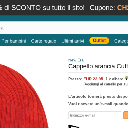
 di SCONTO su tutto il sito!
Cupone:
CH
Outlet
Per bambini
Carte regalo
Ultimi arrivi
Catego
New Era
Cappello arancia Cuf
Prezzo:
EUR 23,95
1 x albero
(Aggiungi al carrello per s
L'articolo tornerà presto dispo
Vuoi ricevere un'e-mail quand