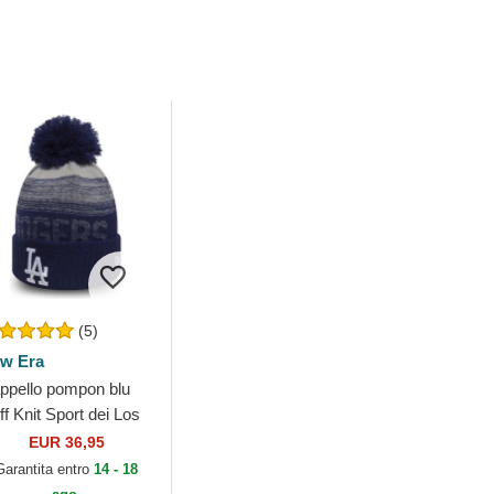
(5)
w Era
ppello pompon blu
f Knit Sport dei Los
geles Dodgers MLB
EUR 36,95
 New Era
Garantita entro
14 - 18