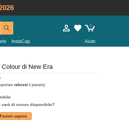
2026
0
rie
InstaCap
Aiuto
f Colour di New Era
upportare
reforest
il pianeta)
nibile
o sarà di nuovo disponibile?
Fammi sapere