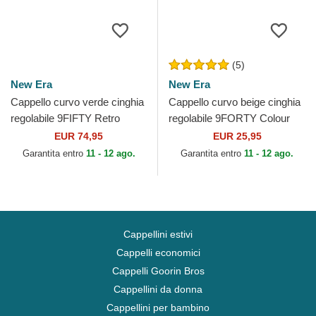
(5)
New Era
New Era
Cappello curvo verde cinghia
Cappello curvo beige cinghia
regolabile 9FIFTY Retro
regolabile 9FORTY Colour
Crown Heritage Series dei
Block dei Oakland Athletics
EUR 74,95
EUR 25,95
Oakland Athletics...
MLB di New Era
Garantita entro
11 - 12 ago.
Garantita entro
11 - 12 ago.
Cappellini estivi
Cappelli economici
Cappelli Goorin Bros
Cappellini da donna
Cappellini per bambino