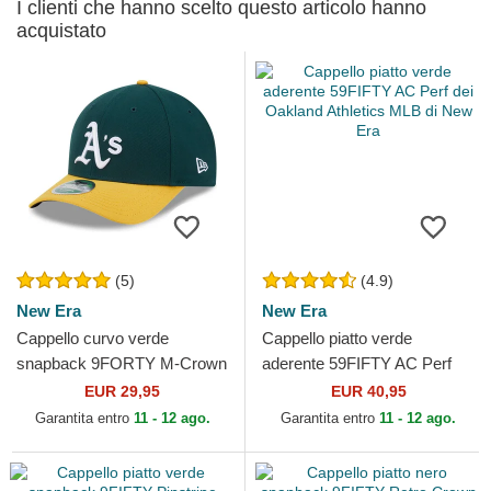
I clienti che hanno scelto questo articolo hanno
acquistato
(5)
(4.9)
New Era
New Era
Cappello curvo verde
Cappello piatto verde
snapback 9FORTY M-Crown
aderente 59FIFTY AC Perf
Player Replica dei Oakland
dei Oakland Athletics MLB di
EUR 29,95
EUR 40,95
Athletics MLB di New Era
New Era
Garantita entro
11 - 12 ago.
Garantita entro
11 - 12 ago.