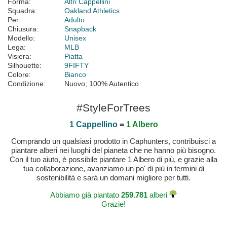
Forma:
Altri Cappellini
Squadra:
Oakland Athletics
Per:
Adulto
Chiusura:
Snapback
Modello:
Unisex
Lega:
MLB
Visiera:
Piatta
Silhouette:
9FIFTY
Colore:
Bianco
Condizione:
Nuovo; 100% Autentico
#StyleForTrees
1 Cappellino
=
1 Albero
Comprando un qualsiasi prodotto in Caphunters, contribuisci a
piantare alberi nei luoghi del pianeta che ne hanno più bisogno.
Con il tuo aiuto, è possibile piantare 1 Albero di più, e grazie alla
tua collaborazione, avanziamo un po' di più in termini di
sostenibilità e sarà un domani migliore per tutti.
Abbiamo già piantato
259.781
alberi
Grazie!