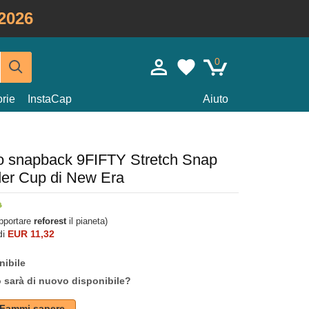
2026
0
rie
InstaCap
Aiuto
co snapback 9FIFTY Stretch Snap
er Cup di New Era
upportare
reforest
il pianeta)
di
EUR 11,32
nibile
o sarà di nuovo disponibile?
Fammi sapere