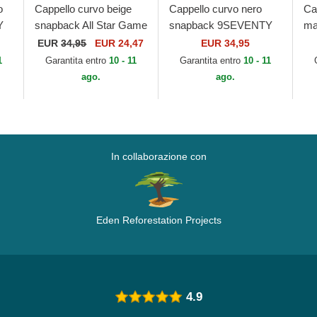
o
Cappello curvo beige
Cappello curvo nero
Ca
Y
snapback All Star Game
snapback 9SEVENTY
ma
al
9FORTY Stretch Snap
Stretch Snap Stated dei
9S
EUR
34,95
EUR 24,47
EUR 34,95
Fan Pack dei MLB di
Pittsburgh Penguins
Sn
1
Garantita entro
10 - 11
Garantita entro
10 - 11
New Era
NHL di New Era
Yo
ago.
ago.
Ne
In collaborazione con
Eden Reforestation Projects
4.9