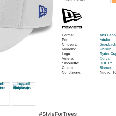
Forma:
Altri Cappe
Per:
Adulto
Chiusura:
Snapbac
Modello:
Unisex
Lega:
Ryder Cu
Visiera:
Curva
Silhouette:
9FIFTY
Colore:
Bianco
Condizione:
Nuovo; 1
#StyleForTrees