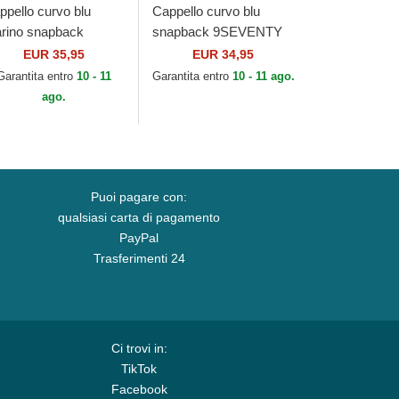
ppello curvo blu
Cappello curvo blu
rino snapback
snapback 9SEVENTY
EVENTY Stretch
Stretch Snap Stated dei
EUR 35,95
EUR 34,95
ap Flower dei New
Toronto Maple Leafs
Garantita entro
10 - 11
Garantita entro
10 - 11 ago.
rk Yankees MLB di
NHL di New Era
ago.
w Era
Puoi pagare con:
qualsiasi carta di pagamento
PayPal
Trasferimenti 24
Ci trovi in:
TikTok
Facebook