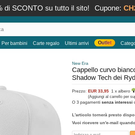
 di SCONTO su tutto il sito!
Cupone:
CH
Outlet
Per bambini
Carte regalo
Ultimi arrivi
Catego
New Era
Cappello curvo bian
Shadow Tech dei Ryd
Prezzo:
EUR 33,95
1 x albero
(Aggiungi al carrello per s
O 3 pagamenti
senza interessi
L'articolo tornerà presto dispo
Vuoi ricevere un'e-mail quand