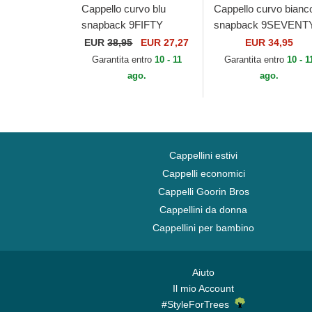
Cappello curvo blu
Cappello curvo bianc
snapback 9FIFTY
snapback 9SEVENT
Stretch Snap Flawless
Stretch Snap Technic
EUR
38,95
EUR 27,27
EUR 34,95
dei French Rugby
Golf di New Era
Garantita entro
10 - 11
Garantita entro
10 - 1
Federation FFR di New
ago.
ago.
Era
Cappellini estivi
Cappelli economici
Cappelli Goorin Bros
Cappellini da donna
Cappellini per bambino
Aiuto
Il mio Account
#StyleForTrees