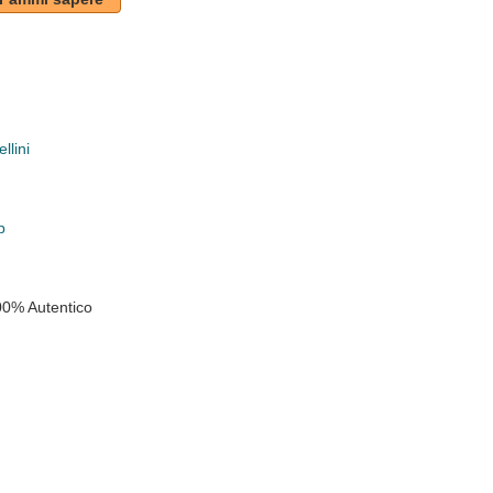
llini
k
p
00% Autentico