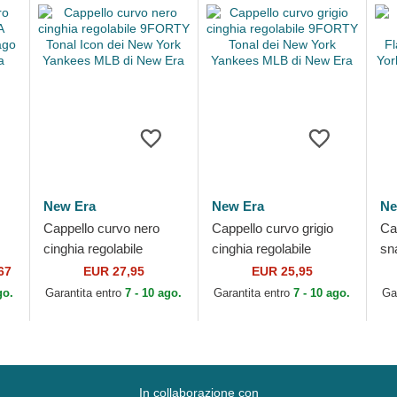
New Era
New Era
Ne
Cappello curvo nero
Cappello curvo grigio
Ca
cinghia regolabile
cinghia regolabile
sn
9FORTY Tonal Icon dei
9FORTY Tonal dei New
Fl
67
EUR 27,95
EUR 25,95
New York Yankees
York Yankees MLB di
Yo
go.
Garantita entro
7 - 10 ago.
Garantita entro
7 - 10 ago.
Ga
MLB di New Era
New Era
Ne
In collaborazione con