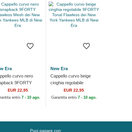
w Era
New Era
ppello curvo nero
Cappello curvo beige
apback 9FORTY
cinghia regolabile
awless Mesh dei New
9FORTY Tonal Flawless
EUR 22,95
EUR 22,95
rk Yankees MLB di
dei New York Yankees
rantita entro
7 - 10 ago.
Garantita entro
7 - 10 ago.
w Era
MLB di New Era
Puoi pagare con: