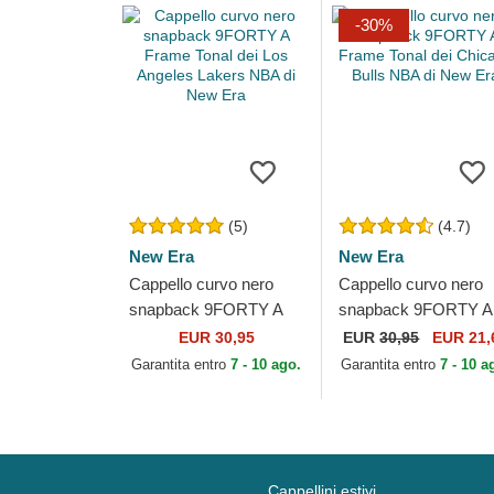
-30%
(5)
(4.7)
New Era
New Era
Cappello curvo nero
Cappello curvo nero
snapback 9FORTY A
snapback 9FORTY A
Frame Tonal dei Los
Frame Tonal dei
EUR 30,95
EUR
30,95
EUR 21,
Angeles Lakers NBA di
Chicago Bulls NBA di
Garantita entro
7 - 10 ago.
Garantita entro
7 - 10 a
New Era
New Era
Cappellini estivi