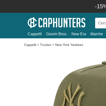
-15%
Cappelli
Goorin Bros.
New Era
Marche
Cappelli
>
Trucker
>
New York Yankees