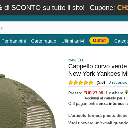
 di SCONTO su tutto il sito!
Cupone:
CH
Outlet
Per bambini
Carte regalo
Ultimi arrivi
Catego
New Era
Cappello curvo verde
New York Yankees M
(5.0)
3 recension
Prezzo:
EUR 27,95
1 x albero
(Aggiungi al carrello per s
O 3 pagamenti
senza interessi
L'articolo tornerà presto dispo
Vuoi ricevere un'e-mail quand