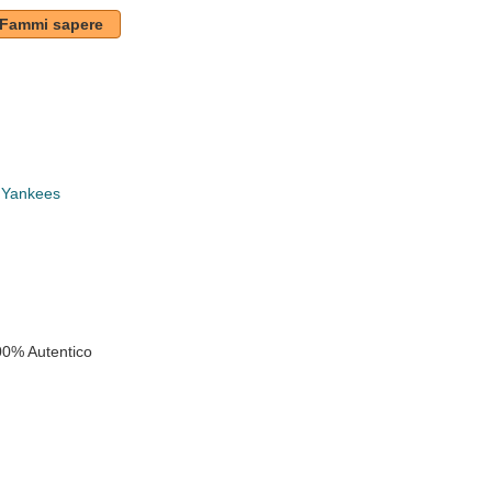
Fammi sapere
 Yankees
k
00% Autentico