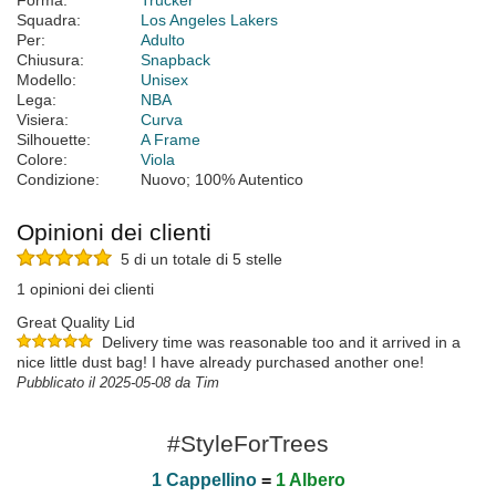
Forma:
Trucker
Squadra:
Los Angeles Lakers
Per:
Adulto
Chiusura:
Snapback
Modello:
Unisex
Lega:
NBA
Visiera:
Curva
Silhouette:
A Frame
Colore:
Viola
Condizione:
Nuovo; 100% Autentico
Opinioni dei clienti
5 di un totale di 5 stelle
1 opinioni dei clienti
Great Quality Lid
Delivery time was reasonable too and it arrived in a
nice little dust bag! I have already purchased another one!
Pubblicato il 2025-05-08 da Tim
#StyleForTrees
1 Cappellino
=
1 Albero