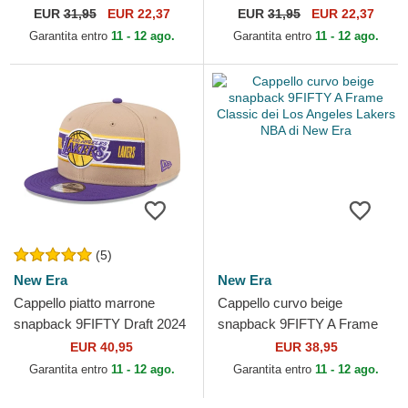
Draft 2024 dei Los Angeles
2023 dei Los Angeles Lakers
EUR
31,95
EUR 22,37
EUR
31,95
EUR 22,37
Lakers NBA di New Era
NBA di New Era
Garantita entro
11 - 12 ago.
Garantita entro
11 - 12 ago.
(5)
New Era
New Era
Cappello piatto marrone
Cappello curvo beige
snapback 9FIFTY Draft 2024
snapback 9FIFTY A Frame
dei Los Angeles Lakers NBA
Classic dei Los Angeles
EUR 40,95
EUR 38,95
di New Era
Lakers NBA di New Era
Garantita entro
11 - 12 ago.
Garantita entro
11 - 12 ago.