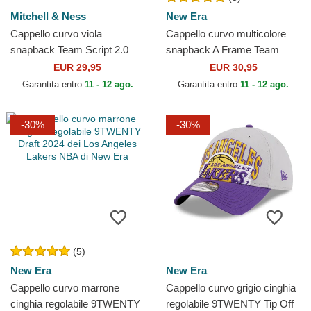
Mitchell & Ness
New Era
Cappello curvo viola
Cappello curvo multicolore
snapback Team Script 2.0
snapback A Frame Team
Pro dei Los Angeles Lakers
Colour dei Chicago Bulls NBA
EUR 29,95
EUR 30,95
NBA di Mitchell & Ness
di New Era
Garantita entro
11 - 12 ago.
Garantita entro
11 - 12 ago.
-30%
-30%
(5)
New Era
New Era
Cappello curvo marrone
Cappello curvo grigio cinghia
cinghia regolabile 9TWENTY
regolabile 9TWENTY Tip Off