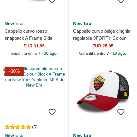
New Era
New Era
Cappello curvo rosso
Cappello curvo beige cinghia
snapback A Frame Side
regolabile 9FORTY Colour
Patch dei Chicago Bulls NBA
Block dei Chicago Bulls NBA
EUR 31,95
EUR 25,95
di New Era
di New Era
Garantita entro
7 - 10 ago.
Garantita entro
7 - 10 ago.
-30%
(5)
New Era
New Era