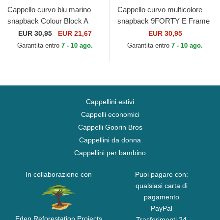
Cappello curvo blu marino
Cappello curvo multicolore
snapback Colour Block A
snapback 9FORTY E Frame
Frame dei New York
Core dei Associazione
EUR
30,95
EUR 21,67
EUR 30,95
Yankees MLB di New Era
Sportiva Roma Serie A di...
Garantita entro
7 - 10 ago.
Garantita entro
7 - 10 ago.
Cappellini estivi
Cappelli economici
Cappelli Goorin Bros
Cappellini da donna
Cappellini per bambino
In collaborazione con
Puoi pagare con:
qualsiasi carta di
pagamento
PayPal
Eden Reforestation Projects
Trasferimenti 24