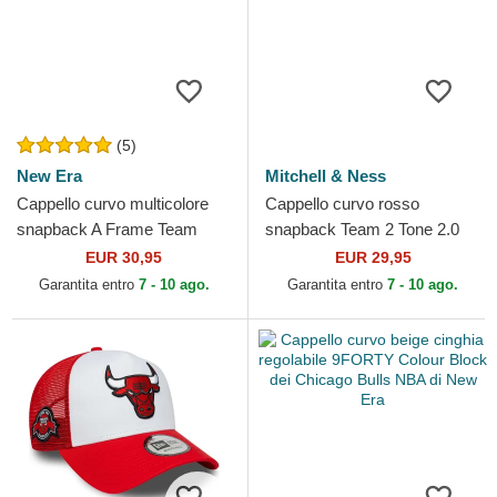
(5)
New Era
Mitchell & Ness
Cappello curvo multicolore
Cappello curvo rosso
snapback A Frame Team
snapback Team 2 Tone 2.0
Colour dei Chicago Bulls
Pro dei Chicago Bulls NBA di
EUR 30,95
EUR 29,95
NBA di New Era
Mitchell & Ness
Garantita entro
7 - 10 ago.
Garantita entro
7 - 10 ago.