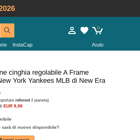
2026
0
rie
InstaCap
Aiuto
ne cinghia regolabile A Frame
i New York Yankees MLB di New Era
upportare
reforest
il pianeta)
di
EUR 9,98
nibile
o sarà di nuovo disponibile?
Fammi sapere