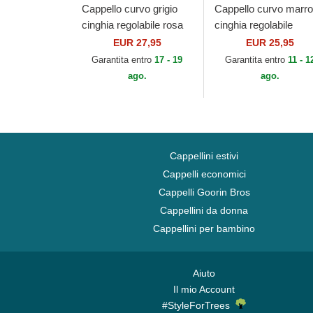
Cappello curvo grigio
Cappello curvo marr
cinghia regolabile rosa
cinghia regolabile
9FORTY Tech Jersey
9FORTY League
EUR 27,95
EUR 25,95
dei New York Yankees
Essential dei New Yo
Garantita entro
17 - 19
Garantita entro
11 - 1
MLB di New Era
Yankees MLB di New.
ago.
ago.
Cappellini estivi
Cappelli economici
Cappelli Goorin Bros
Cappellini da donna
Cappellini per bambino
Aiuto
Il mio Account
#StyleForTrees