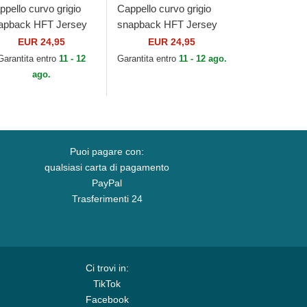
ppello curvo grigio
Cappello curvo grigio
apback HFT Jersey
snapback HFT Jersey
tch di Djinns
Patch di Djinns
EUR 24,95
EUR 24,95
Garantita entro
11 - 12
Garantita entro
11 - 12 ago.
ago.
Puoi pagare con:
qualsiasi carta di pagamento
PayPal
Trasferimenti 24
Ci trovi in:
TikTok
Facebook