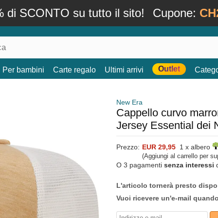
 di SCONTO su tutto il sito!
Cupone:
CH
Outlet
Per bambini
Carte regalo
Ultimi arrivi
Catego
New Era
Cappello curvo marro
Jersey Essential de
Prezzo:
EUR 29,95
1 x albero
(Aggiungi al carrello per s
O 3 pagamenti
senza interessi
L'articolo tornerà presto dispo
Vuoi ricevere un'e-mail quand