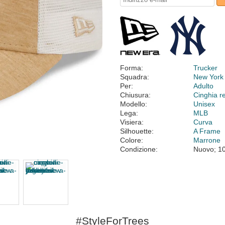
Forma:
Trucker
Squadra:
New York
Per:
Adulto
Chiusura:
Cinghia r
Modello:
Unisex
Lega:
MLB
Visiera:
Curva
Silhouette:
A Frame
Colore:
Marrone
Condizione:
Nuovo; 1
#StyleForTrees