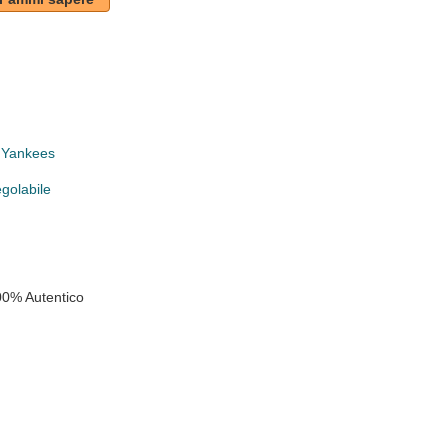
 Yankees
egolabile
00% Autentico