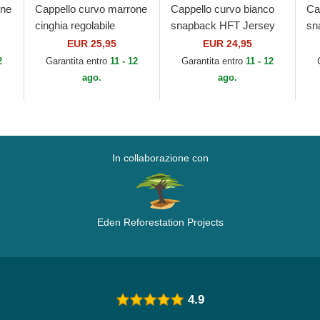
one
Cappello curvo marrone
Cappello curvo bianco
Ca
cinghia regolabile
snapback HFT Jersey
sn
9FORTY League
Patch di Djinns
Pa
EUR 25,95
EUR 24,95
rk
Essential dei New York
2
Garantita entro
11 - 12
Garantita entro
11 - 12
..
Yankees MLB di New...
ago.
ago.
In collaborazione con
Eden Reforestation Projects
4.9