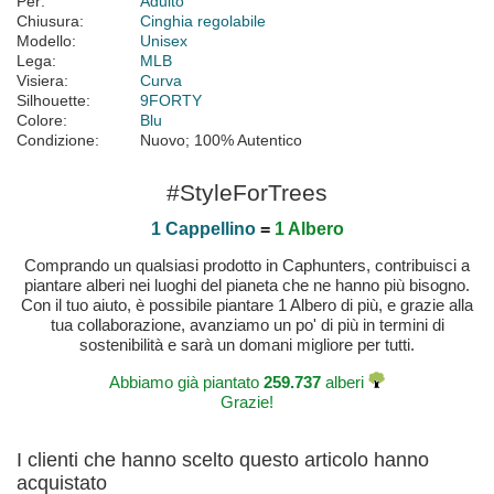
Per:
Adulto
Chiusura:
Cinghia regolabile
Modello:
Unisex
Lega:
MLB
Visiera:
Curva
Silhouette:
9FORTY
Colore:
Blu
Condizione:
Nuovo; 100% Autentico
#StyleForTrees
1 Cappellino
=
1 Albero
Comprando un qualsiasi prodotto in Caphunters, contribuisci a
piantare alberi nei luoghi del pianeta che ne hanno più bisogno.
Con il tuo aiuto, è possibile piantare 1 Albero di più, e grazie alla
tua collaborazione, avanziamo un po' di più in termini di
sostenibilità e sarà un domani migliore per tutti.
Abbiamo già piantato
259.737
alberi
Grazie!
I clienti che hanno scelto questo articolo hanno
acquistato