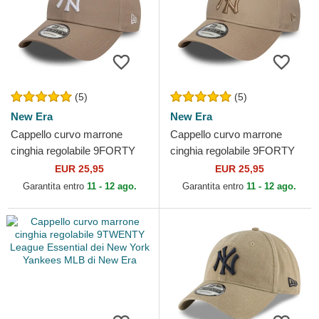
(5)
(5)
New Era
New Era
Cappello curvo marrone
Cappello curvo marrone
cinghia regolabile 9FORTY
cinghia regolabile 9FORTY
League Essential dei New
League Essential dei New
EUR 25,95
EUR 25,95
York Yankees MLB di New...
York Yankees MLB di New...
Garantita entro
11 - 12 ago.
Garantita entro
11 - 12 ago.