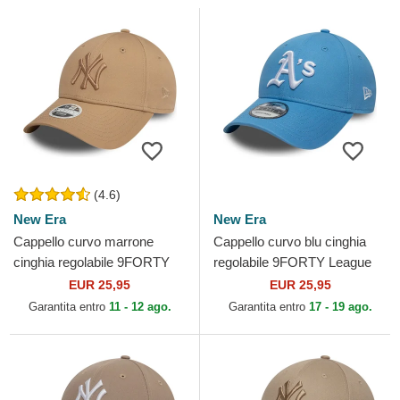
(4.6)
New Era
New Era
Cappello curvo marrone
Cappello curvo blu cinghia
cinghia regolabile 9FORTY
regolabile 9FORTY League
League Essential dei New
Essential dei Oakland
EUR 25,95
EUR 25,95
York Yankees MLB di New...
Athletics MLB di New Era
Garantita entro
11 - 12 ago.
Garantita entro
17 - 19 ago.