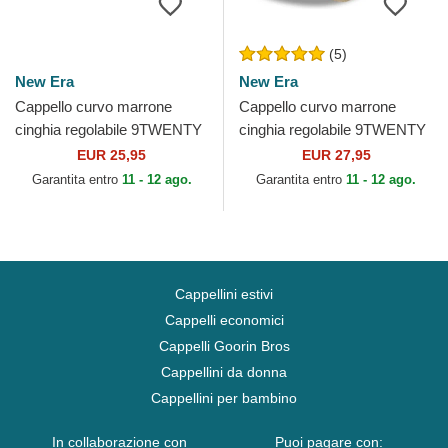
(5)
New Era
New Era
Cappello curvo marrone
Cappello curvo marrone
cinghia regolabile 9TWENTY
cinghia regolabile 9TWENTY
League Essential dei New
Core Classic dei New York
EUR 25,95
EUR 27,95
York Yankees MLB di...
Yankees MLB di New Era
Garantita entro
11 - 12 ago.
Garantita entro
11 - 12 ago.
Cappellini estivi
Cappelli economici
Cappelli Goorin Bros
Cappellini da donna
Cappellini per bambino
In collaborazione con
Puoi pagare con: