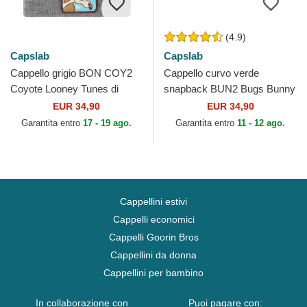
(4.9)
Capslab
Capslab
Cappello grigio BON COY2
Cappello curvo verde
Coyote Looney Tunes di
snapback BUN2 Bugs Bunny
Capslab
Looney Tunes di Capslab
EUR 34,90
EUR 34,90
Garantita entro
17 - 19 ago.
Garantita entro
11 - 12 ago.
Cappellini estivi
Cappelli economici
Cappelli Goorin Bros
Cappellini da donna
Cappellini per bambino
In collaborazione con
Puoi pagare con: