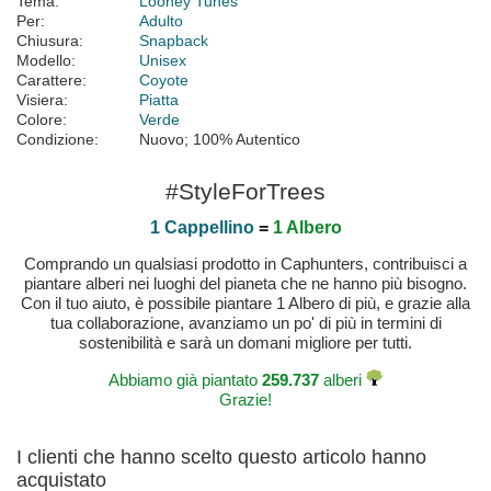
Tema:
Looney Tunes
Per:
Adulto
Chiusura:
Snapback
Modello:
Unisex
Carattere:
Coyote
Visiera:
Piatta
Colore:
Verde
Condizione:
Nuovo; 100% Autentico
#StyleForTrees
1 Cappellino
=
1 Albero
Comprando un qualsiasi prodotto in Caphunters, contribuisci a
piantare alberi nei luoghi del pianeta che ne hanno più bisogno.
Con il tuo aiuto, è possibile piantare 1 Albero di più, e grazie alla
tua collaborazione, avanziamo un po' di più in termini di
sostenibilità e sarà un domani migliore per tutti.
Abbiamo già piantato
259.737
alberi
Grazie!
I clienti che hanno scelto questo articolo hanno
acquistato