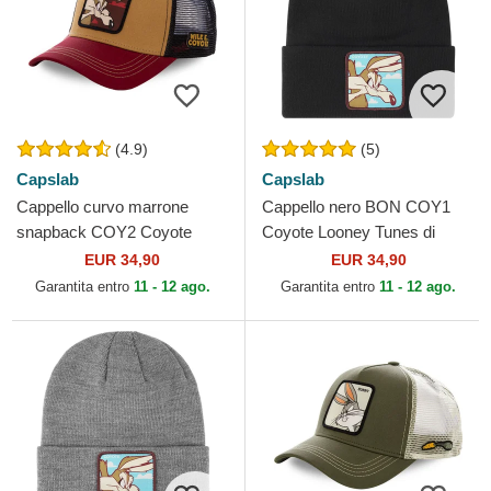
(4.9)
(5)
Capslab
Capslab
Cappello curvo marrone
Cappello nero BON COY1
snapback COY2 Coyote
Coyote Looney Tunes di
Looney Tunes di Capslab
Capslab
EUR 34,90
EUR 34,90
Garantita entro
11 - 12 ago.
Garantita entro
11 - 12 ago.