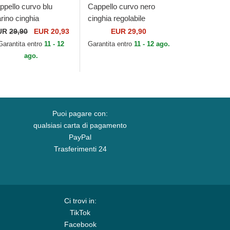
ppello curvo blu
Cappello curvo nero
rino cinghia
cinghia regolabile
golabile Racing 14 di
Campos Racing 1998 di
UR
29,90
EUR 20,93
EUR 29,90
moa
Kimoa
Garantita entro
11 - 12
Garantita entro
11 - 12 ago.
ago.
Puoi pagare con:
qualsiasi carta di pagamento
PayPal
Trasferimenti 24
Ci trovi in:
TikTok
Facebook