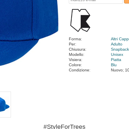
Forma:
Altri Cappe
Per:
Adulto
Chiusura:
Snapbac
Modello:
Unisex
Visiera:
Piatta
Colore:
Blu
Condizione:
Nuovo; 1
#StyleForTrees