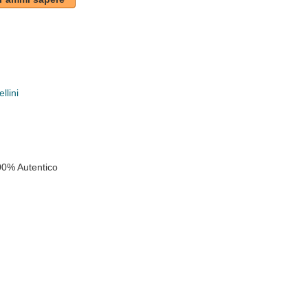
llini
k
00% Autentico