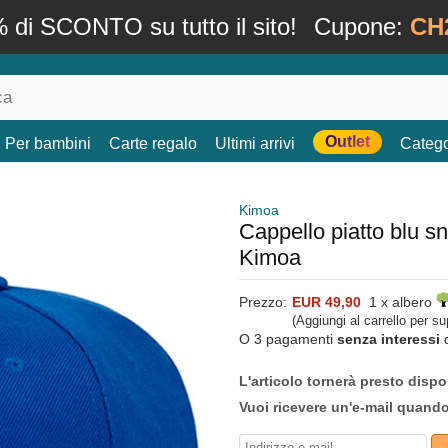
 di SCONTO su tutto il sito!
Cupone:
CH
Outlet
Per bambini
Carte regalo
Ultimi arrivi
Catego
Kimoa
Cappello piatto blu 
Kimoa
Prezzo:
EUR 49,90
1 x albero
(Aggiungi al carrello per s
O 3 pagamenti
senza interessi
L'articolo tornerà presto dispo
Vuoi ricevere un'e-mail quand