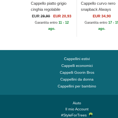
Cappello piatto grigio
Cappello curvo nero
cinghia regolabile
snapback Always
Racing 14 di Kimoa
Hungry KFP TAKB P
EUR
29,90
EUR 20,93
EUR 34,90
Kung Fu Panda di
Garantita entro
11 - 12
Garantita entro
17 - 1
Capslab
ago.
ago.
Cappellini estivi
Cappelli economici
Cappelli Goorin Bros
Cappellini da donna
Cappellini per bambino
Aiuto
Il mio Account
#StyleForTrees