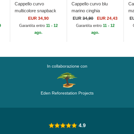
Cappello curvo
Cappello curvo blu
Ca
multicolore snapback
marino cinghia
ma
o
KFP DRA Kung Fu
regolabile Minimal di
re
EUR 34,90
EUR
34,90
EUR 24,43
E
Panda di Capslab
Kimoa
Ki
9
Garantita entro
11 - 12
Garantita entro
11 - 12
ago.
ago.
In collaborazione con
Eden Reforestation Projects
4.9