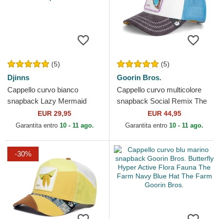
(5)
(5)
Djinns
Goorin Bros.
Cappello curvo bianco
Cappello curvo multicolore
snapback Lazy Mermaid
snapback Social Remix The
HFT Lazy Days Are The Best
Farm Goorin Bros.
EUR 29,95
EUR 44,95
Days di Djinns
Garantita entro
10 - 11 ago.
Garantita entro
10 - 11 ago.
-30%