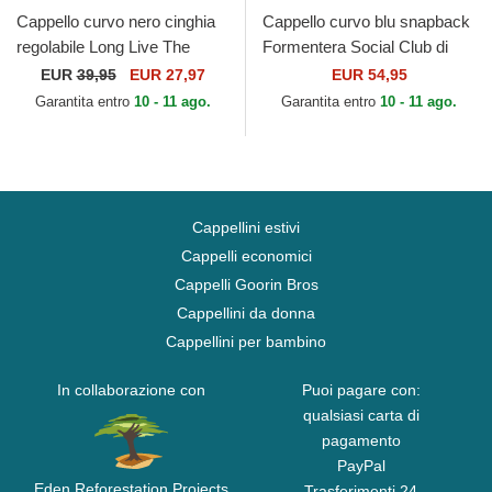
Cappello curvo nero cinghia
Cappello curvo blu snapback
regolabile Long Live The
Formentera Social Club di
Queen The Farm Lady Balls
Pica Pica
EUR
39,95
EUR 27,97
EUR 54,95
The Farm Goorin Bros.
Garantita entro
10 - 11 ago.
Garantita entro
10 - 11 ago.
Cappellini estivi
Cappelli economici
Cappelli Goorin Bros
Cappellini da donna
Cappellini per bambino
In collaborazione con
Puoi pagare con:
qualsiasi carta di
pagamento
PayPal
Eden Reforestation Projects
Trasferimenti 24