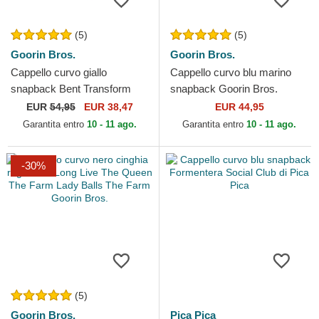
(5)
(5)
Goorin Bros.
Goorin Bros.
Cappello curvo giallo
Cappello curvo blu marino
snapback Bent Transform
snapback Goorin Bros.
Farmigami The Farm Goorin
Butterfly Hyper Active Flora
EUR
54,95
EUR 38,47
EUR 44,95
Bros.
Fauna The Farm Navy...
Garantita entro
10 - 11 ago.
Garantita entro
10 - 11 ago.
-30%
(5)
Goorin Bros.
Pica Pica