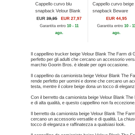
Cappello curvo blu
Cappello curvo beige
snapback Velour Blank
snapback Beware
The Farm Goorin Bros.
Doberman Velour Th
EUR
39,95
EUR 27,97
EUR 44,95
Farm Goorin Bros.
Garantita entro
10 - 11
Garantita entro
10 - 1
ago.
ago.
Il cappellino trucker beige Velour Blank The Farm di 
perfetto per gli adulti che cercano un accessorio versat
marchio Goorin Bros. è ideale per ogni occasione.
Il cappellino da camionista beige Velour Blank The Fa
rende perfetto per uomini e donne che cercano un acce
testa, mentre il colore beige dona un tocco di eleganza
Con il berretto da camionista beige Velour Blank The F
e di alta qualità, e questo cappellino non fa eccezione
Il berretto da camionista beige Velour Blank The Farm 
cercano un accessorio versatile e di qualità. La chius
tocco di eleganza e raffinatezza a qualsiasi look.