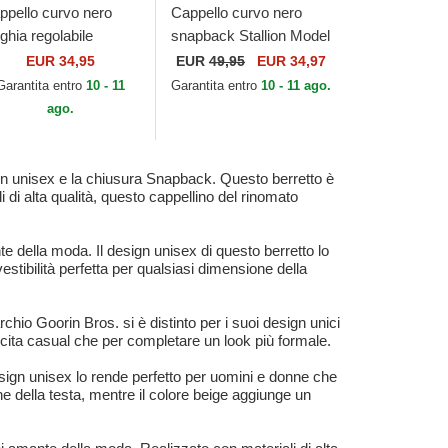
ppello curvo nero
Cappello curvo nero
ghia regolabile
snapback Stallion Model
ORTY Leo Velour
No. 5741110N Rodeo
EUR 34,95
EUR
49,95
EUR 34,97
tallic dei New York
The Farm Goorin Bros.
Garantita entro
10 - 11
Garantita entro
10 - 11 ago.
nkees MLB di New...
ago.
ign unisex e la chiusura Snapback. Questo berretto è
i di alta qualità, questo cappellino del rinomato
 della moda. Il design unisex di questo berretto lo
tibilità perfetta per qualsiasi dimensione della
hio Goorin Bros. si è distinto per i suoi design unici
uscita casual che per completare un look più formale.
esign unisex lo rende perfetto per uomini e donne che
e della testa, mentre il colore beige aggiunge un