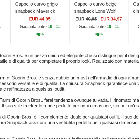
Cappello curvo grigio
Cappello curvo beige
Ca
snapback Maverick
snapback Lone Wolf
cin
e
Wolf Velour The Farm
Sign O' The Times The
9F
EUR 44,95
EUR
49,95
EUR 34,97
Goorin Bros.
Farm Paisley The Farm
Me
1
Garantita entro
10 - 11
Garantita entro
10 - 11
Goorin Bros.
Ya
ago.
ago.
Goorin Bros. è un pezzo unico ed elegante che si distingue per il des
ile e di qualità per completare il proprio look. Realizzato con material
rm di Goorin Bros. è senza dubbio un must nell'armadio di ogni amante
ssorio versatile e di qualità. La chiusura Snapback garantisce una ves
 e raffinatezza a qualsiasi outfit.
arm di Goorin Bros., farai tendenza ovunque tu vada. Il rinomato marc
. Il suo stile trucker lo rende perfetto per ogni occasione, sia per un'
di Goorin Bros. è il complemento ideale per qualsiasi outfit. Il suo d
ura Snapback assicura una vestibilità perfetta per qualsiasi dimension