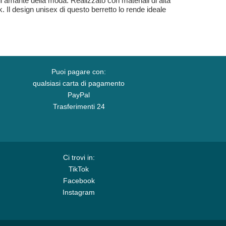
i amante della moda. Realizzato con materiali di alta
k. Il design unisex di questo berretto lo rende ideale
Puoi pagare con:
qualsiasi carta di pagamento
PayPal
Trasferimenti 24
Ci trovi in:
TikTok
Facebook
Instagram