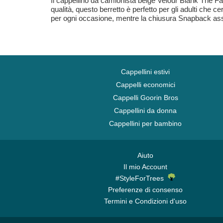
Il cappellino da camionista beige Velour Blank The Fa
qualità, questo berretto è perfetto per gli adulti che c
per ogni occasione, mentre la chiusura Snapback assic
Cappellini estivi
Cappelli economici
Cappelli Goorin Bros
Cappellini da donna
Cappellini per bambino
Aiuto
Il mio Account
#StyleForTrees
Preferenze di consenso
Termini e Condizioni d'uso