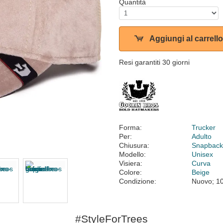
Quantità
Aggiungi al carrello
Resi garantiti 30 giorni
Forma:
Trucker
Per:
Adulto
Chiusura:
Snapbac
Modello:
Unisex
Visiera:
Curva
Colore:
Beige
Condizione:
Nuovo; 1
#StyleForTrees