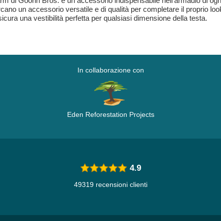
rm di Goorin Bros. è un accessorio indispensabile nell'armadio di ogn
ercano un accessorio versatile e di qualità per completare il proprio loo
ura una vestibilità perfetta per qualsiasi dimensione della testa.
In collaborazione con
Eden Reforestation Projects
4.9
49319 recensioni clienti