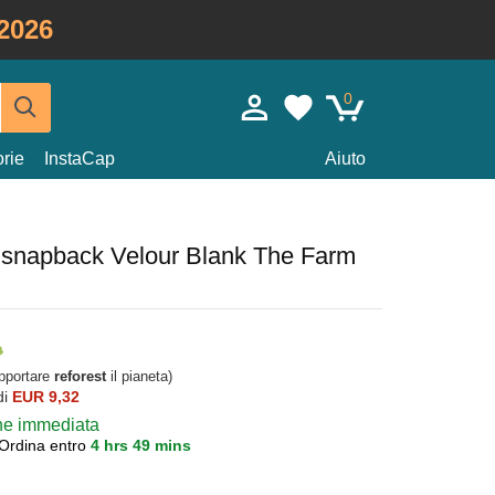
2026
0
rie
InstaCap
Aiuto
 snapback Velour Blank The Farm
upportare
reforest
il pianeta)
di
EUR 9,32
one immediata
Ordina entro
4 hrs 49 mins