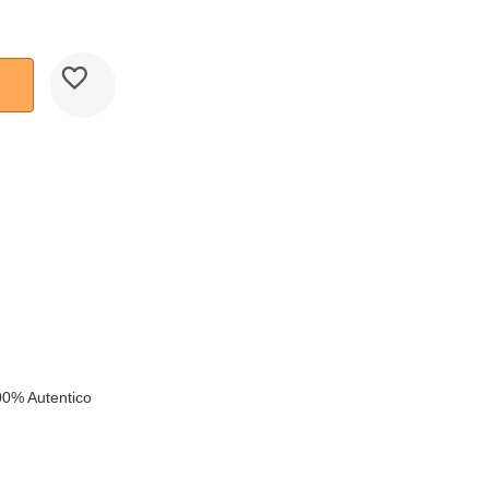
k
00% Autentico