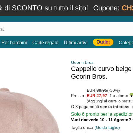
 di SCONTO su tutto il sito!
Cupone:
CH
Outlet
Per bambini
Carte regalo
Ultimi arrivi
Catego
Goorin Bros.
Cappello curvo beige
Goorin Bros.
EUR
39,95
(-30%)
Prezzo:
EUR 27,97
1 x albero
(Aggiungi al carrello per s
O 3 pagamenti
senza interessi
Solo 6 pronto per la spedizi
Vuoi riceverlo 10 - 11 Agosto?
Taglia unica
(Guida taglie)