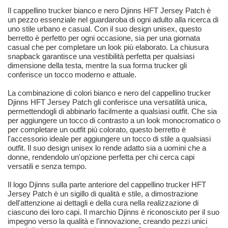
Il cappellino trucker bianco e nero Djinns HFT Jersey Patch è
un pezzo essenziale nel guardaroba di ogni adulto alla ricerca di
uno stile urbano e casual. Con il suo design unisex, questo
berretto è perfetto per ogni occasione, sia per una giornata
casual che per completare un look più elaborato. La chiusura
snapback garantisce una vestibilità perfetta per qualsiasi
dimensione della testa, mentre la sua forma trucker gli
conferisce un tocco moderno e attuale.
La combinazione di colori bianco e nero del cappellino trucker
Djinns HFT Jersey Patch gli conferisce una versatilità unica,
permettendogli di abbinarlo facilmente a qualsiasi outfit. Che sia
per aggiungere un tocco di contrasto a un look monocromatico o
per completare un outfit più colorato, questo berretto è
l'accessorio ideale per aggiungere un tocco di stile a qualsiasi
outfit. Il suo design unisex lo rende adatto sia a uomini che a
donne, rendendolo un'opzione perfetta per chi cerca capi
versatili e senza tempo.
Il logo Djinns sulla parte anteriore del cappellino trucker HFT
Jersey Patch è un sigillo di qualità e stile, a dimostrazione
dell'attenzione ai dettagli e della cura nella realizzazione di
ciascuno dei loro capi. Il marchio Djinns è riconosciuto per il suo
impegno verso la qualità e l'innovazione, creando pezzi unici