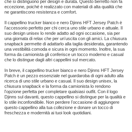
che si distinguono per design e durata. Questo berretto non fa
eccezione, poiché è realizzato con materiali di alta qualità che
ne garantiscono resistenza e comfort.
Il cappellino trucker bianco e nero Djinns HFT Jersey Patch è
l'accessorio perfetto per chi cerca uno stile urbano e attuale. Il
suo design unisex lo rende adatto ad ogni occasione, sia per
una giornata di relax che per un'uscita con gli amici. La chiusura
snapback permette di adattarlo alla taglia desiderata, garantendo
una vestibilità comoda e sicura in ogni momento. Inoltre, la sua
forma da camionista gli conferisce un tocco moderno e casual
che lo distingue dagli altri cappellini sul mercato.
In breve, il cappellino trucker bianco e nero Djinns HFT Jersey
Patch è un pezzo essenziale nel guardaroba di ogni adulto alla
ricerca di uno stile urbano e casual. Il suo design unisex, la
chiusura snapback e la forma da camionista lo rendono
l'opzione perfetta per completare qualsiasi outfit. Con il logo
Djinns sul davanti, questo cappellino si distingue per la qualità e
lo stile inconfondibile. Non perdere l'occasione di aggiungere
questo cappellino alla tua collezione e donare un tocco di
freschezza e modernità ai tuoi look quotidiani.