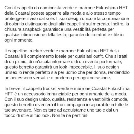
Con il cappello da camionista verde e marrone Fukushima HFT
della Coastal potrete apparire alla moda e allo stesso tempo
proteggere il viso dal sole. Il suo design unico e la combinazione
di colori lo distinguono dagli altri cappellini sul mercato. Inoltre, la
chiusura snapback garantisce una vestibilità perfetta per
qualsiasi dimensione della testa, garantendo comfort e stile in
ogni momento.
Il cappellino trucker verde e marrone Fukushima HFT della
Coastal è il complemento ideale per qualsiasi outfit. Che si tratti
di un picnic, di un'uscita informale o di un evento più formale,
questo berretto garantirà un look impeccabile. Il suo design
unisex lo rende perfetto sia per uomo che per donna, rendendolo
un accessorio versatile e moderno per ogni occasione.
In breve, il cappello trucker verde e marrone Coastal Fukushima
HFT è un accessorio irrinunciabile per ogni amante della moda.
Con il suo design unico, qualità, resistenza e vestibilità comoda,
questo berretto diventerà il tuo compagno inseparabile in tutte le
tue avventure. Non esitare ad acquistarne uno tuo e dai un
tocco di stile al tuo look. Non te ne pentirai!