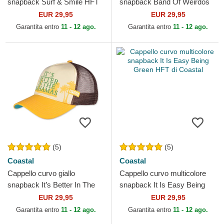
snapback Surf & Smile HFT
snapback Band Of Weirdos
di Coastal
HFT di Coastal
EUR 29,95
EUR 29,95
Garantita entro
11 - 12 ago.
Garantita entro
11 - 12 ago.
(5)
(5)
Coastal
Coastal
Cappello curvo giallo
Cappello curvo multicolore
snapback It’s Better In The
snapback It Is Easy Being
Bahamas HFT di Coastal
Green HFT di Coastal
EUR 29,95
EUR 29,95
Garantita entro
11 - 12 ago.
Garantita entro
11 - 12 ago.