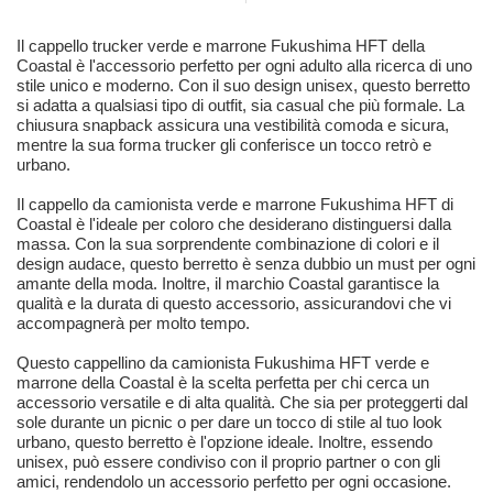
Il cappello trucker verde e marrone Fukushima HFT della
Coastal è l'accessorio perfetto per ogni adulto alla ricerca di uno
stile unico e moderno. Con il suo design unisex, questo berretto
si adatta a qualsiasi tipo di outfit, sia casual che più formale. La
chiusura snapback assicura una vestibilità comoda e sicura,
mentre la sua forma trucker gli conferisce un tocco retrò e
urbano.
Il cappello da camionista verde e marrone Fukushima HFT di
Coastal è l'ideale per coloro che desiderano distinguersi dalla
massa. Con la sua sorprendente combinazione di colori e il
design audace, questo berretto è senza dubbio un must per ogni
amante della moda. Inoltre, il marchio Coastal garantisce la
qualità e la durata di questo accessorio, assicurandovi che vi
accompagnerà per molto tempo.
Questo cappellino da camionista Fukushima HFT verde e
marrone della Coastal è la scelta perfetta per chi cerca un
accessorio versatile e di alta qualità. Che sia per proteggerti dal
sole durante un picnic o per dare un tocco di stile al tuo look
urbano, questo berretto è l'opzione ideale. Inoltre, essendo
unisex, può essere condiviso con il proprio partner o con gli
amici, rendendolo un accessorio perfetto per ogni occasione.