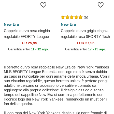
(5)
New Era
New Era
Cappello curvo rosa cinghia
Cappello curvo grigio cinghia
regolabile 9FORTY League
regolabile rosa 9FORTY Tech
Essential dei New York
Jersey dei New York
EUR 25,95
EUR 27,95
Yankees MLB di New Era
Yankees MLB di New Era
Garantita entro
11 - 12 ago.
Garantita entro
17 - 19 ago.
Il berretto curvo rosa regolabile New Era dei New York Yankees
MLB 9FORTY League Essential con logo rosa è senza dubbio
un capo irrinunciabile per ogni amante della moda urbana. Con il
suo cinturino regolabile, questo berretto unisex è perfetto per gli
adulti che cercano un accessorio versatile e comodo da
aggiungere alla propria collezione. Il design classico e senza
tempo del cappellino New Era si combina perfettamente con
l'iconico logo dei New York Yankees, rendendolo un must per i
fan della squadra.
Il logo rosa dei New York Yankees risalta sulla parte frontale di