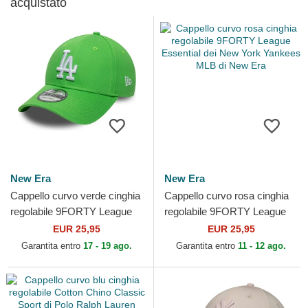
acquistato
New Era
New Era
Cappello curvo verde cinghia
Cappello curvo rosa cinghia
regolabile 9FORTY League
regolabile 9FORTY League
Essential dei Los Angeles
Essential dei New York
EUR 25,95
EUR 25,95
Dodgers MLB di...
Yankees MLB di New Era
Garantita entro
17 - 19 ago.
Garantita entro
11 - 12 ago.