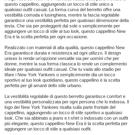
questo cappellino, aggiungendo un tocco di stile unico a
qualsiasi outfit casual. La forma curva del berretto offre una
vestibilità comoda e lusinghiera, mentre la fascia regolabile
garantisce una vestibilità perfetta per qualsiasi dimensione della
testa. Che sia per proteggerti dal sole o semplicemente per
aggiungere un tocco di stile al tuo look, questo cappellino New
Era è la scelta perfetta per ogni occasione.
Realizzato con materiali di alta qualità, questo cappellino New
Era garantisce durata e resistenza ad ogni utilizzo. Il design
unisex lo rende un'opzione versatile sia per uomini che per
donne, mentre la sua forma classica lo rende un complemento
ideale per qualsiasi outfit casual. Che tu vada allo stadio per
tifare i New York Yankees o semplicemente dia un tocco
sportivo al tuo look quotidiano, questo cappellino è la scelta
perfetta per gli amanti dello stile urbano.
La vestibilità regolabile di questo berretto garantisce comfort e
una vestibilità personalizzata per ogni persona che lo indossa. Il
logo dei New York Yankees risalta sulla parte frontale del
cappellino, aggiungendo un tocco di stile sportivo a qualsiasi
look. Che sia abbinato a jeans e t-shirt o indossato con un outfit
più elegante, questo cappellino New Era è la scelta perfetta per
aggiungere un tocco di stile a qualsiasi outfit.