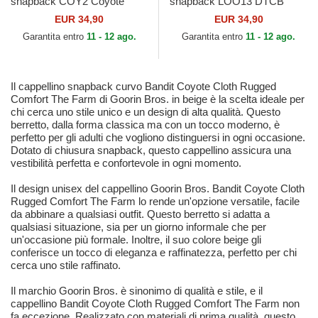
snapback COY2 Coyote
snapback LOO13 DTCB
Looney Tunes di Capslab
Coyote Looney Tunes di
EUR 34,90
EUR 34,90
Capslab
Garantita entro
11 - 12 ago.
Garantita entro
11 - 12 ago.
Il cappellino snapback curvo Bandit Coyote Cloth Rugged
Comfort The Farm di Goorin Bros. in beige è la scelta ideale per
chi cerca uno stile unico e un design di alta qualità. Questo
berretto, dalla forma classica ma con un tocco moderno, è
perfetto per gli adulti che vogliono distinguersi in ogni occasione.
Dotato di chiusura snapback, questo cappellino assicura una
vestibilità perfetta e confortevole in ogni momento.
Il design unisex del cappellino Goorin Bros. Bandit Coyote Cloth
Rugged Comfort The Farm lo rende un'opzione versatile, facile
da abbinare a qualsiasi outfit. Questo berretto si adatta a
qualsiasi situazione, sia per un giorno informale che per
un'occasione più formale. Inoltre, il suo colore beige gli
conferisce un tocco di eleganza e raffinatezza, perfetto per chi
cerca uno stile raffinato.
Il marchio Goorin Bros. è sinonimo di qualità e stile, e il
cappellino Bandit Coyote Cloth Rugged Comfort The Farm non
fa eccezione. Realizzato con materiali di prima qualità, questo