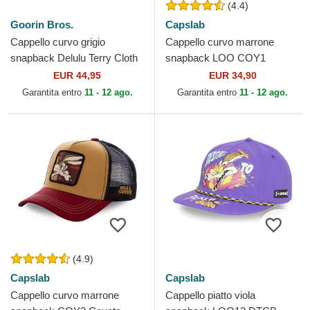
(4.4)
Goorin Bros.
Capslab
Cappello curvo grigio
Cappello curvo marrone
snapback Delulu Terry Cloth
snapback LOO COY1
The Farm Goorin Bros.
Coyote Looney Tunes di
EUR 44,95
EUR 34,90
Capslab
Garantita entro
11 - 12 ago.
Garantita entro
11 - 12 ago.
(4.9)
Capslab
Capslab
Cappello curvo marrone
Cappello piatto viola