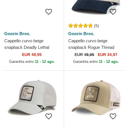
(5)
Goorin Bros.
Goorin Bros.
Cappello curvo beige
Cappello curvo beige
snapback Deadly Lethal
snapback Rogue Thread
Linen Rugged Comfort The
Rebel Rugged Comfort The
EUR 49,95
EUR
49,95
EUR 34,97
Farm Goorin Bros.
Farm Goorin Bros.
Garantita entro
11 - 12 ago.
Garantita entro
11 - 12 ago.