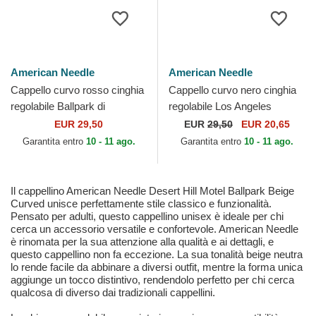
American Needle
American Needle
Cappello curvo rosso cinghia
Cappello curvo nero cinghia
regolabile Ballpark di
regolabile Los Angeles
American Needle
Dodgers Ballpark dei Los
EUR 29,50
EUR
29,50
EUR 20,65
Angeles Dodgers MLB...
Garantita entro
10 - 11 ago.
Garantita entro
10 - 11 ago.
Il cappellino American Needle Desert Hill Motel Ballpark Beige
Curved unisce perfettamente stile classico e funzionalità.
Pensato per adulti, questo cappellino unisex è ideale per chi
cerca un accessorio versatile e confortevole. American Needle
è rinomata per la sua attenzione alla qualità e ai dettagli, e
questo cappellino non fa eccezione. La sua tonalità beige neutra
lo rende facile da abbinare a diversi outfit, mentre la forma unica
aggiunge un tocco distintivo, rendendolo perfetto per chi cerca
qualcosa di diverso dai tradizionali cappellini.