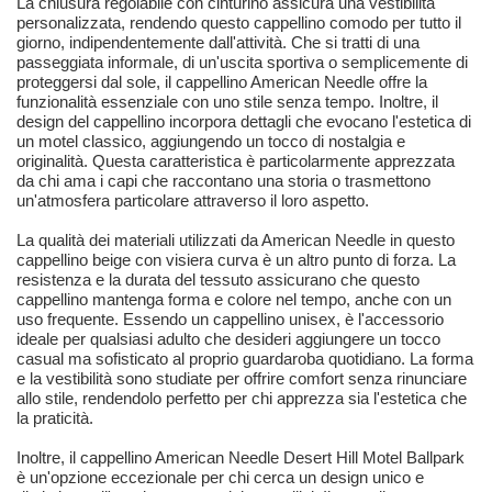
La chiusura regolabile con cinturino assicura una vestibilità
personalizzata, rendendo questo cappellino comodo per tutto il
giorno, indipendentemente dall'attività. Che si tratti di una
passeggiata informale, di un'uscita sportiva o semplicemente di
proteggersi dal sole, il cappellino American Needle offre la
funzionalità essenziale con uno stile senza tempo. Inoltre, il
design del cappellino incorpora dettagli che evocano l'estetica di
un motel classico, aggiungendo un tocco di nostalgia e
originalità. Questa caratteristica è particolarmente apprezzata
da chi ama i capi che raccontano una storia o trasmettono
un'atmosfera particolare attraverso il loro aspetto.
La qualità dei materiali utilizzati da American Needle in questo
cappellino beige con visiera curva è un altro punto di forza. La
resistenza e la durata del tessuto assicurano che questo
cappellino mantenga forma e colore nel tempo, anche con un
uso frequente. Essendo un cappellino unisex, è l'accessorio
ideale per qualsiasi adulto che desideri aggiungere un tocco
casual ma sofisticato al proprio guardaroba quotidiano. La forma
e la vestibilità sono studiate per offrire comfort senza rinunciare
allo stile, rendendolo perfetto per chi apprezza sia l'estetica che
la praticità.
Inoltre, il cappellino American Needle Desert Hill Motel Ballpark
è un'opzione eccezionale per chi cerca un design unico e