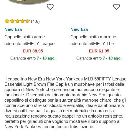
(4.6)
New Era
New Era
Cappello piatto verde
Cappello piatto marrone
aderente 59FIFTY League
aderente 59FIFTY The
Essential dei New York
Elements Fire Pin dei Los
EUR 38,95
EUR 61,95
Yankees MLB di New Era
Angeles Dodgers MLB di
Garantita entro
7 - 10 ago.
Garantita entro
7 - 10 ago.
New...
Il cappellino New Era New York Yankees MLB 59FIFTY League
Essential Light Brown Flat Cap è un must-have per i tifosi della
squadra di New York che cercano un accessorio elegante e
funzionale. Disegnato dal rinomato marchio New Era, questo
cappellino si distingue per la sua tonalità marrone chiaro, che gli
conferisce uno stile sofisticato e versatile, ideale da abbinare a
diversi outfit casual. La qualità dei materiali e la cura nella
realizzazione rendono questo cappellino un articolo resistente,
perfetto per gli adulti che vogliono mostrare il loro supporto ai
New York Yankees con un tocco di distinzione.