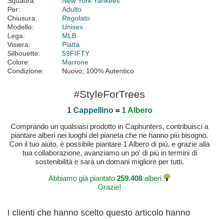
Squadra:
New York Yankees
Per:
Adulto
Chiusura:
Regolato
Modello:
Unisex
Lega:
MLB
Visiera:
Piatta
Silhouette:
59FIFTY
Colore:
Marrone
Condizione:
Nuovo; 100% Autentico
#StyleForTrees
1 Cappellino
=
1 Albero
Comprando un qualsiasi prodotto in Caphunters, contribuisci a
piantare alberi nei luoghi del pianeta che ne hanno più bisogno.
Con il tuo aiuto, è possibile piantare 1 Albero di più, e grazie alla
tua collaborazione, avanziamo un po' di più in termini di
sostenibilità e sarà un domani migliore per tutti.
Abbiamo già piantato
259.408
alberi
Grazie!
I clienti che hanno scelto questo articolo hanno