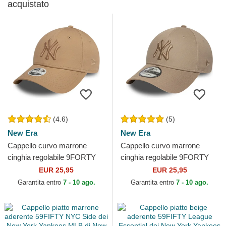
acquistato
(4.6)
(5)
New Era
New Era
Cappello curvo marrone
Cappello curvo marrone
cinghia regolabile 9FORTY
cinghia regolabile 9FORTY
League Essential dei New
League Essential dei New
EUR 25,95
EUR 25,95
York Yankees MLB di New...
York Yankees MLB di New...
Garantita entro
7 - 10 ago.
Garantita entro
7 - 10 ago.