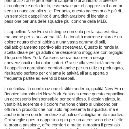
personalizzabile permette al cappellino di adattarsi a diverse
circonferenze della testa, essenziale per chi apprezza il comfort
senza rinunciare allo stile. Pertanto, questo accessorio è più di
un semplice cappellino: è una dichiarazione di identità e
passione per una delle squadre più iconiche della MLB.
Il cappellino New Era si distingue non solo per la sua estetica,
ma anche per la sua versatilità. La tonalità marrone chiaro è un
colore neutro che si abbina a una vasta gamma di stili,
dall'abbigliamento sportivo allo streetwear. Questo lo rende la
scelta ideale per gli adulti che desiderano sfoggiare con orgoglio
il logo dei New York Yankees senza ricorrere a design
convenzionali e dai colori saturi. Grazie alla vestibilità aderente,
il cappellino garantisce comfort anche per un utilizzo prolungato,
risultando perfetto per chi ama le attività all'aria aperta o
frequenta partite ed eventi di baseball.
In definitiva, la combinazione di stile moderno, qualità New Era e
l'iconico simbolo dei New York Yankees rende questo cappellino
un accessorio indispensabile per ogni tifoso. Il design piatto, la
vestibilità aderente e il colore marrone chiaro si uniscono per
offrire un prodotto che non solo rappresenta la squadra, ma è
anche in linea con le tendenze attuali dell'abbigliamento sportivo.
Chi sceglie questo cappellino opta per un accessorio che riflette
la propria passione, offre comfort e mette in mostra il prestigio