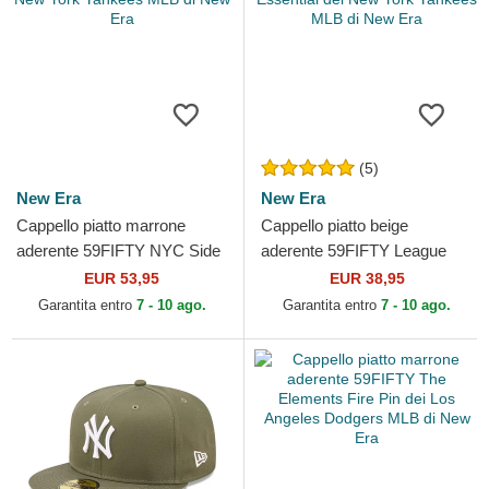
(5)
New Era
New Era
Cappello piatto marrone
Cappello piatto beige
aderente 59FIFTY NYC Side
aderente 59FIFTY League
dei New York Yankees MLB
Essential dei New York
EUR 53,95
EUR 38,95
di New Era
Yankees MLB di New Era
Garantita entro
7 - 10 ago.
Garantita entro
7 - 10 ago.