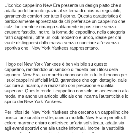
L'iconico cappellino New Era presenta un design piatto che si
adatta perfettamente grazie al sistema di chiusura regolabile,
garantendo comfort per tutto il giorno. Questa caratteristica è
particolarmente apprezzata da chi preferisce un cappellino che
calzi facilmente e rimanga saldamente in posizione senza
causare fastidio. Inoltre, la forma del cappellino, nella categoria
"altri cappellini", offre un look moderno e unico, ideale per chi
vuole distinguersi dalla massa senza rinunciare all'essenza
sportiva che i New York Yankees rappresentano.
Il logo dei New York Yankees è ben visibile su questo
cappellino, rendendolo un simbolo di fedeltà per i tifosi della
squadra. New Era, un marchio riconosciuto in tutto il mondo per
i suoi cappellini ufficiali MLB, garantisce che ogni dettaglio, dalle
cuciture al ricamo, sia realizzato con precisione e qualità
superiore. Questo rende il cappellino non solo un accessorio alla
moda, ma anche un articolo ufficiale che incarna l'autenticità e lo
spirito dei New York Yankees.
Per i tifosi dei New York Yankees che cercano un cappellino che
unisca funzionalità e stile, questo modello New Era è perfetto. Il
colore marrone chiaro conferisce un'aria sofisticata, adatta sia
agli eventi sportivi che alle uscite informali. Inoltre, la vestibilità