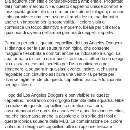
alla squadra con stile e consapevolezza ambientale. Progettato
dal rinomato marchio Nike, questo cappellino unisce comfort e
funzionalità grazie alla sua struttura in cotone biologico, che non
solo garantisce una sensazione di morbidezza, ma dimostra
anche un impegno per la sostenibilità. Il colore viola gli
conferisce un tocco distintivo e moderno, ideale per chi cerca
qualcosa di diverso nell'ampia gamma di cappellini sportivi.
Pensato per adulti, questo cappellino dei Los Angeles Dodgers
si distingue per la sua struttura non rigida, che consente
maggiore flessibilità e comfort anche se indossato a lungo. La
sua forma si discosta dai modelli tradizionali, offrendo un design
più rilassato e casual, perfetto per l'uso quotidiano o per
sostenere la squadra in qualsiasi evento. Inoltre, la chiusura
regolabile con cinturino assicura una vestibilità perfetta per
diverse taglie, rendendo questo cappellino pratico e funzionale
per ogni tifoso.
Il logo dei Los Angeles Dodgers è ben visibile su questo
cappellino, mostrando con orgoglio l'identità della squadra. Nike
ha realizzato questo cappellino con meticolosa cura,
assicurandosi che non solo assolvesse a una funzione estetica,
ma che incarnasse anche la passione e lo spirito dei tifosi di
questa iconica squadra della MLB. La combinazione del colore
viola con il design del cappellino offre un'opzione fresca e