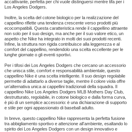
accattivante, perfetta per chi vuole distinguersi mentre tifa per i
Los Angeles Dodgers.
Inoltre, la scelta del cotone biologico per la realizzazione del
cappellino riflette una tendenza crescente verso prodotti più
ecocompatibili. Questa caratteristica rende il cappellino attraente
non solo per il suo design, ma anche per il suo valore etico, un
aspetto che Nike ha integrato in molti dei suoi prodotti recenti.
Infine, la struttura non rigida contribuisce alla leggerezza e al
comfort del cappellino, rendendolo una scelta eccellente per le
lunghe giornate o gli eventi sportivi.
Per i tifosi dei Los Angeles Dodgers che cercano un accessorio
che unisca stile, comfort e responsabilità ambientale, questo
cappellino Nike è una scelta intelligente. Il suo design regolabile
permette di adattarlo a diverse taglie, mentre il colore viola offre
un'alternativa unica ai cappellini tradizionali della squadra. Il
cappellino Nike Los Angeles Dodgers MLB Mothers Day Club,
destrutturato, regolabile, in cotone biologico e dalla forma curva,
è più di un semplice accessorio: è una dichiarazione di supporto
e stile per ogni appassionato di baseball adulto.
In breve, questo cappellino Nike rappresenta la perfetta fusione
tra abbigliamento sportivo e attenzione all'ambiente, esaltando lo
spirito dei Los Angeles Dodgers con un design innovativo e