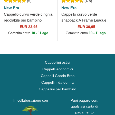
(5)
(4.8)
New Era
New Era
Cappello curvo verde cinghia
Cappello curvo verde
regolabile per bambino
snapback A Frame League
9FORTY The League dei
Essential dei New York
EUR 23,95
EUR 30,95
Green Bay Packers NFL...
Yankees MLB di New Era
Garantita entro
10 - 11 ago.
Garantita entro
10 - 11 ago.
Cappellini estivi
Cappelli economici
Cappelli Goorin Bros
Cappellini da donna
Cappellini per bambino
In collaborazione con
Puoi pagare con:
qualsiasi carta di
pagamento