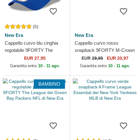
(5)
New Era
New Era
Cappello curvo blu cinghia
Cappello curvo rosso
regolabile 9FORTY The
snapback 9FORTY M-Crown
League dei Philadelphia
Player Replica dei
EUR 27,95
EUR
29,95
EUR 20,97
76ers NBA di New Era
Philadelphia Phillies MLB di
Garantita entro
10 - 11 ago.
Garantita entro
10 - 11 ago.
New Era
BAMBINO