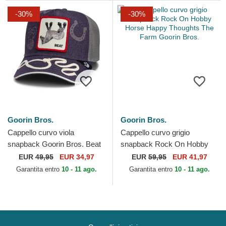
-30%
-30%
Goorin Bros.
Goorin Bros.
Cappello curvo viola
Cappello curvo grigio
snapback Goorin Bros. Beat
snapback Rock On Hobby
Dead Horse Horse Play The
Horse Happy Thoughts The
EUR
49,95
EUR 34,97
EUR
59,95
EUR 41,97
Farm Purple Hat The...
Farm Goorin Bros.
Garantita entro
10 - 11 ago.
Garantita entro
10 - 11 ago.