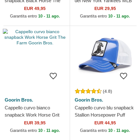
snapback Black Horse The
dei New York Yankees MLB
Farm Goorin Bros.
di New Era
EUR 49,95
EUR 29,95
Garantita entro
10 - 11 ago.
Garantita entro
10 - 11 ago.
(4.8)
Goorin Bros.
Goorin Bros.
Cappello curvo bianco
Cappello curvo blu snapback
snapback Work Horse Grit
Stallion Horsepower Puff
The Farm Goorin Bros.
Patent The Farm Goorin
EUR 39,95
EUR 44,95
Bros.
Garantita entro
10 - 11 ago.
Garantita entro
10 - 11 ago.