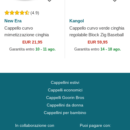
(4.9)
New Era
Kangol
Cappello curvo
Cappello curvo verde cinghia
mimetizzazione cinghia
regolabile Block Zig Baseball
regolabile per bambino
Green di Kangol
EUR 21,95
EUR 59,95
9FORTY League Essential
Garantita entro
10 - 11 ago.
Garantita entro
14 - 18 ago.
dei New York...
Cappellini estivi
Cappelli economici
Cappelli Goorin Bros
Cappellini da donna
Cappellini per bambino
In collaborazione con
Puoi pagare con: