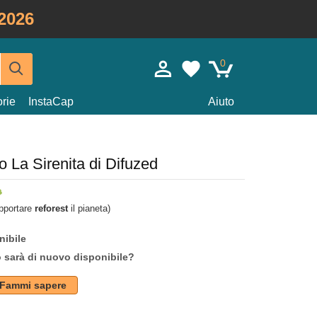
2026
0
rie
InstaCap
Aiuto
 La Sirenita di Difuzed
upportare
reforest
il pianeta)
nibile
o sarà di nuovo disponibile?
Fammi sapere