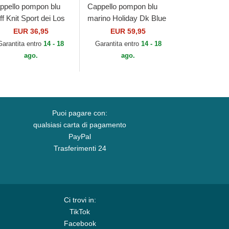
ppello pompon blu
Cappello pompon blu
f Knit Sport dei Los
marino Holiday Dk Blue
geles Dodgers MLB
di Kangol
EUR 36,95
EUR 59,95
 New Era
Garantita entro
14 - 18
Garantita entro
14 - 18
ago.
ago.
Puoi pagare con:
qualsiasi carta di pagamento
PayPal
Trasferimenti 24
Ci trovi in:
TikTok
Facebook