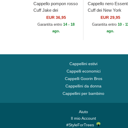
Cappello pompon rosso
Cappello nero Essenti
Cuff Jake dei
Cuff dei New York
Manchester United
Yankees MLB di New
EUR 36,95
EUR 29,95
Football Club Premier
Era
Garantita entro
14 - 18
Garantita entro
10 - 1
League di New Era
ago.
ago.
Cappellini estivi
Cappelli economici
Cappelli Goorin Bros
Cappellini da donna
Cappellini per bambino
Aiuto
Il mio Account
#StyleForTrees