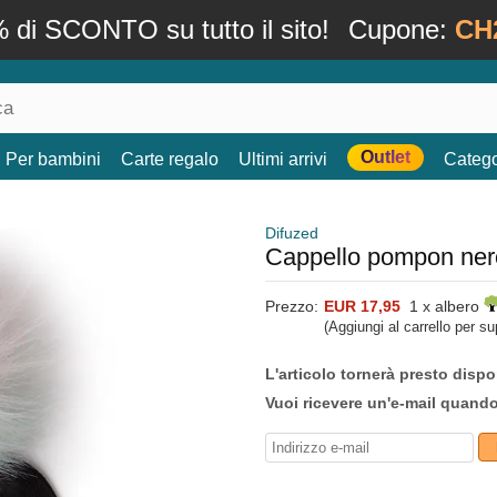
 di SCONTO su tutto il sito!
Cupone:
CH
Outlet
Per bambini
Carte regalo
Ultimi arrivi
Catego
Difuzed
Cappello pompon nero
Prezzo:
EUR 17,95
1 x albero
(Aggiungi al carrello per s
L'articolo tornerà presto dispo
Vuoi ricevere un'e-mail quand