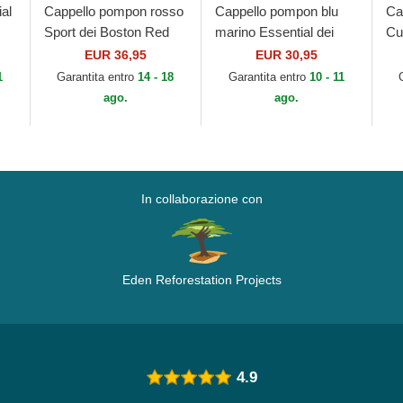
al
Cappello pompon rosso
Cappello pompon blu
Ca
Sport dei Boston Red
marino Essential dei
Cuf
Sox MLB di New Era
Red Bull Racing
An
EUR 36,95
EUR 30,95
Formula 1 di New Era
di
1
Garantita entro
14 - 18
Garantita entro
10 - 11
ago.
ago.
In collaborazione con
Eden Reforestation Projects
4.9