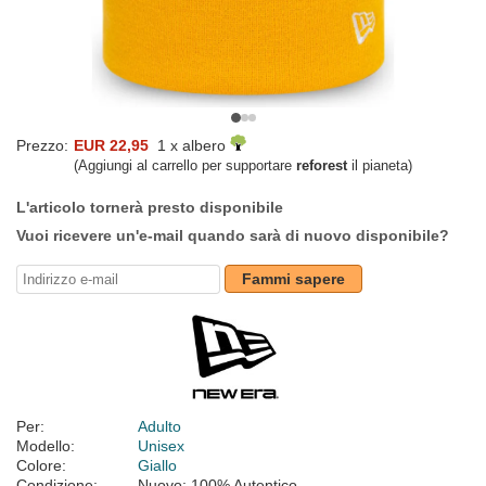
Prezzo:
EUR 22,95
1 x albero
(Aggiungi al carrello per supportare
reforest
il pianeta)
L'articolo tornerà presto disponibile
Vuoi ricevere un'e-mail quando sarà di nuovo disponibile?
Fammi sapere
Per:
Adulto
Modello:
Unisex
Colore:
Giallo
Condizione:
Nuovo; 100% Autentico