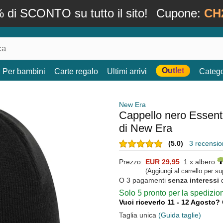
 di SCONTO su tutto il sito!
Cupone:
CH
Outlet
Per bambini
Carte regalo
Ultimi arrivi
Catego
New Era
Cappello nero Essent
di New Era
(5.0)
3 recension
Prezzo:
EUR 29,95
1 x albero
(Aggiungi al carrello per s
O 3 pagamenti
senza interessi
Solo 5 pronto per la spedizi
Vuoi riceverlo 11 - 12 Agosto?
Taglia unica
(Guida taglie)