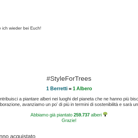
 ich wieder bei Euch!
#StyleForTrees
1 Berretti
=
1 Albero
buisci a piantare alberi nei luoghi del pianeta che ne hanno più bisog
laborazione, avanziamo un po' di più in termini di sostenibilità e sarà un
Abbiamo già piantato
259.737
alberi
Grazie!
anno acquistato