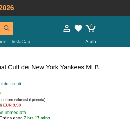
2026
0
rie
InstaCap
Aiuto
ial Cuff dei New York Yankees MLB
i dei clienti
upportare
reforest
il pianeta)
di
EUR 9,98
one immediata
Ordina entro
7 hrs 17 mins