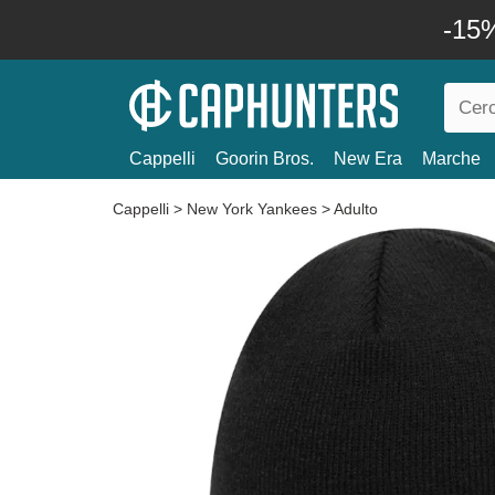
-15%
Cappelli
Goorin Bros.
New Era
Marche
Cappelli
>
New York Yankees
>
Adulto