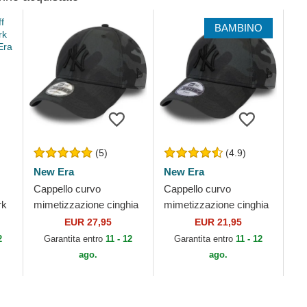
BAMBINO
(5)
(4.9)
New Era
New Era
Cappello curvo
Cappello curvo
rk
mimetizzazione cinghia
mimetizzazione cinghia
regolabile 9FORTY
regolabile per bambino
EUR 27,95
EUR 21,95
League Essential dei
9FORTY League
2
Garantita entro
11 - 12
Garantita entro
11 - 12
New York Yankees
Essential dei New
ago.
ago.
MLB...
York...