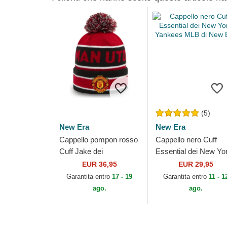
(5)
New Era
New Era
Cappello pompon rosso
Cappello nero Cuff
Cuff Jake dei
Essential dei New Yo
Manchester United
Yankees MLB di New
EUR 36,95
EUR 29,95
Football Club Premier
Era
Garantita entro
17 - 19
Garantita entro
11 - 1
League di New Era
ago.
ago.