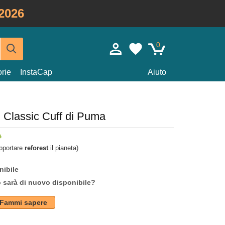
2026
0
rie
InstaCap
Aiuto
 Classic Cuff di Puma
upportare
reforest
il pianeta)
nibile
o sarà di nuovo disponibile?
Fammi sapere