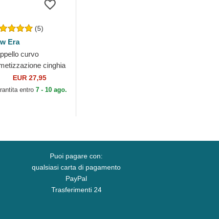
(5)
w Era
ppello curvo
metizzazione cinghia
golabile 9FORTY
EUR 27,95
ague Essential dei
rantita entro
7 - 10 ago.
w York Yankees
B...
Puoi pagare con:
qualsiasi carta di pagamento
PayPal
Trasferimenti 24