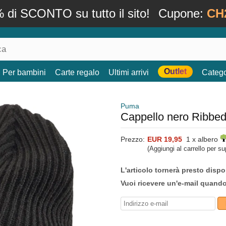
 di SCONTO su tutto il sito!
Cupone:
CH
Outlet
Per bambini
Carte regalo
Ultimi arrivi
Catego
Puma
Cappello nero Ribbed
Prezzo:
EUR 19,95
1 x albero
(Aggiungi al carrello per s
L'articolo tornerà presto dispo
Vuoi ricevere un'e-mail quand