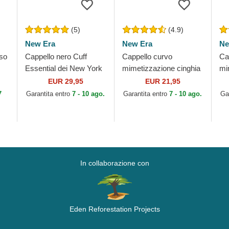
(5)
(4.9)
New Era
New Era
Ne
so
Cappello nero Cuff
Cappello curvo
Ca
Essential dei New York
mimetizzazione cinghia
mi
Yankees MLB di New
regolabile per bambino
re
EUR 29,95
EUR 21,95
Era
9FORTY League
Le
7
Garantita entro
7 - 10 ago.
Garantita entro
7 - 10 ago.
Ga
Essential dei New
Ne
York...
ML
In collaborazione con
Eden Reforestation Projects