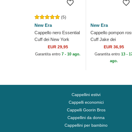
(5)
New Era
New Era
Cappello nero Essential
Cappello pompon ros
Cuff dei New York
Cuff Jake dei
Yankees MLB di New
Manchester United
EUR 29,95
EUR 36,95
Era
Football Club Premier
Garantita entro
7 - 10 ago.
Garantita entro
13 - 1
League di New Era
ago.
Cappellini estivi
Cappelli economici
Cappelli Goorin Bros
Cappellini da donna
Cappellini per bambino