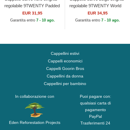
regolabile 9TWENTY Padded
regolabile 9TWENTY World
dei New York Yankees MLB
Series Cooperstown dei New
EUR 31,95
EUR 34,95
di New Era
York Yankees MLB...
Garantita entro
7 - 10 ago.
Garantita entro
7 - 10 ago.
Cappellini estivi
Cappelli economici
Cappelli Goorin Bros
Cappellini da donna
Cappellini per bambino
In collaborazione con
Puoi pagare con:
qualsiasi carta di
pagamento
PayPal
Eden Reforestation Projects
Trasferimenti 24