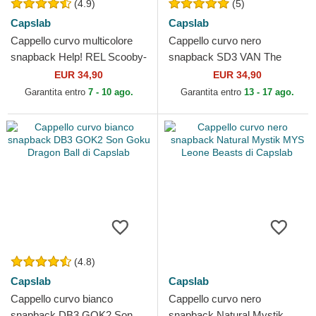
(4.9)
(5)
Capslab
Capslab
Cappello curvo multicolore
Cappello curvo nero
snapback Help! REL Scooby-
snapback SD3 VAN The
Doo di Capslab
Mystery Machine Scooby-
EUR 34,90
EUR 34,90
Doo di Capslab
Garantita entro
7 - 10 ago.
Garantita entro
13 - 17 ago.
(4.8)
Capslab
Capslab
Cappello curvo bianco
Cappello curvo nero
snapback DB3 GOK2 Son
snapback Natural Mystik