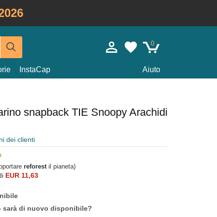
2026
0
rie
InstaCap
Aiuto
arino snapback TIE Snoopy Arachidi
i dei clienti
upportare
reforest
il pianeta)
di
EUR 11,63
nibile
o sarà di nuovo disponibile?