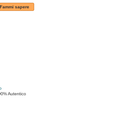
Fammi sapere
k
o
00% Autentico