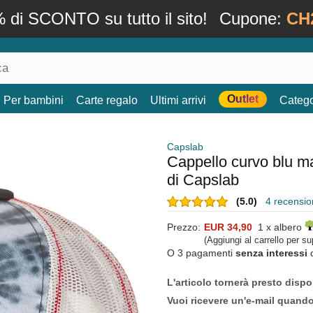
 di SCONTO su tutto il sito!
Cupone:
CH
Outlet
Per bambini
Carte regalo
Ultimi arrivi
Catego
Capslab
Cappello curvo blu m
di Capslab
(5.0)
4 recension
Prezzo:
EUR 34,90
1 x albero
(Aggiungi al carrello per s
O 3 pagamenti
senza interessi
L'articolo tornerà presto dispo
Vuoi ricevere un'e-mail quand