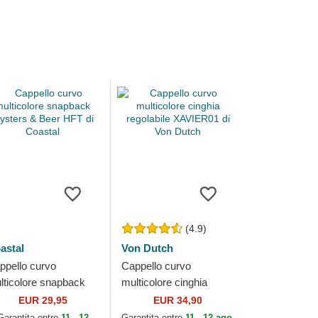
(4.9)
astal
Von Dutch
ppello curvo
Cappello curvo
lticolore snapback
multicolore cinghia
sters & Beer HFT di
regolabile XAVIER01 di
EUR 29,95
EUR 34,90
astal
Von Dutch
Garantita entro
11 - 12
Garantita entro
11 - 12 ago.