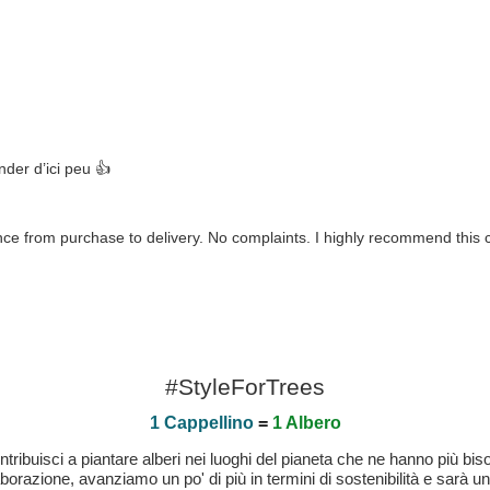
der d’ici peu 👍
ce from purchase to delivery. No complaints. I highly recommend this
#StyleForTrees
1 Cappellino
=
1 Albero
buisci a piantare alberi nei luoghi del pianeta che ne hanno più bisog
laborazione, avanziamo un po' di più in termini di sostenibilità e sarà un