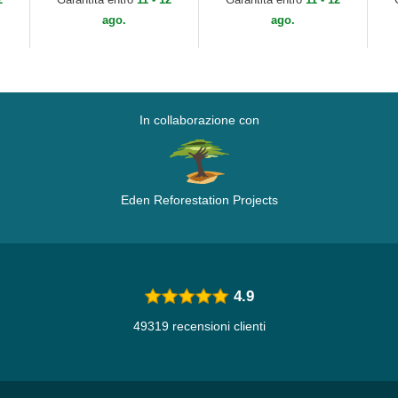
Capslab
MLB di New Era
ago.
ago.
In collaborazione con
Eden Reforestation Projects
4.9
49319 recensioni clienti