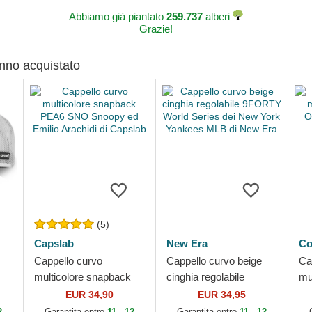
Abbiamo già piantato
259.737
alberi
Grazie!
anno acquistato
(5)
Capslab
New Era
Co
Cappello curvo
Cappello curvo beige
Ca
multicolore snapback
cinghia regolabile
mu
di
PEA6 SNO Snoopy ed
9FORTY World Series
Oy
EUR 34,90
EUR 34,95
Emilio Arachidi di
dei New York Yankees
Co
2
Garantita entro
11 - 12
Garantita entro
11 - 12