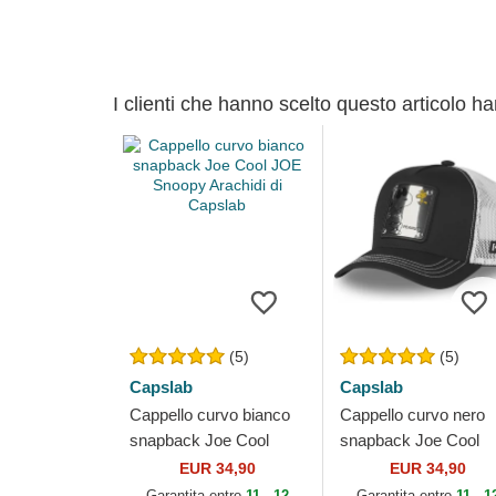
I clienti che hanno scelto questo articolo h
(5)
(5)
Capslab
Capslab
Cappello curvo bianco
Cappello curvo nero
snapback Joe Cool
snapback Joe Cool
JOE Snoopy Arachidi di
NAW5 Snoopy Arachi
EUR 34,90
EUR 34,90
Capslab
di Capslab
Garantita entro
11 - 12
Garantita entro
11 - 1