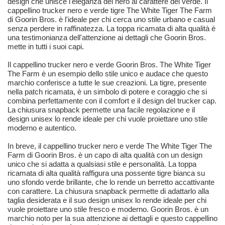
design che unisce l'eleganza del nero al carattere del verde. Il
cappellino trucker nero e verde tigre The White Tiger The Farm
di Goorin Bros. è l'ideale per chi cerca uno stile urbano e casual
senza perdere in raffinatezza. La toppa ricamata di alta qualità è
una testimonianza dell'attenzione ai dettagli che Goorin Bros.
mette in tutti i suoi capi.
Il cappellino trucker nero e verde Goorin Bros. The White Tiger
The Farm è un esempio dello stile unico e audace che questo
marchio conferisce a tutte le sue creazioni. La tigre, presente
nella patch ricamata, è un simbolo di potere e coraggio che si
combina perfettamente con il comfort e il design del trucker cap.
La chiusura snapback permette una facile regolazione e il
design unisex lo rende ideale per chi vuole proiettare uno stile
moderno e autentico.
In breve, il cappellino trucker nero e verde The White Tiger The
Farm di Goorin Bros. è un capo di alta qualità con un design
unico che si adatta a qualsiasi stile e personalità. La toppa
ricamata di alta qualità raffigura una possente tigre bianca su
uno sfondo verde brillante, che lo rende un berretto accattivante
con carattere. La chiusura snapback permette di adattarlo alla
taglia desiderata e il suo design unisex lo rende ideale per chi
vuole proiettare uno stile fresco e moderno. Goorin Bros. è un
marchio noto per la sua attenzione ai dettagli e questo cappellino