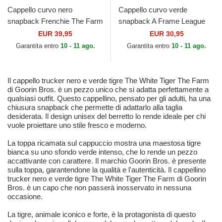
Cappello curvo nero
Cappello curvo verde
snapback Frenchie The Farm
snapback A Frame League
Goorin Bros.
Essential dei New York
EUR 39,95
EUR 30,95
Yankees MLB di New Era
Garantita entro
10 - 11 ago.
Garantita entro
10 - 11 ago.
Il cappello trucker nero e verde tigre The White Tiger The Farm
di Goorin Bros. è un pezzo unico che si adatta perfettamente a
qualsiasi outfit. Questo cappellino, pensato per gli adulti, ha una
chiusura snapback che permette di adattarlo alla taglia
desiderata. Il design unisex del berretto lo rende ideale per chi
vuole proiettare uno stile fresco e moderno.
La toppa ricamata sul cappuccio mostra una maestosa tigre
bianca su uno sfondo verde intenso, che lo rende un pezzo
accattivante con carattere. Il marchio Goorin Bros. è presente
sulla toppa, garantendone la qualità e l'autenticità. Il cappellino
trucker nero e verde tigre The White Tiger The Farm di Goorin
Bros. è un capo che non passerà inosservato in nessuna
occasione.
La tigre, animale iconico e forte, è la protagonista di questo