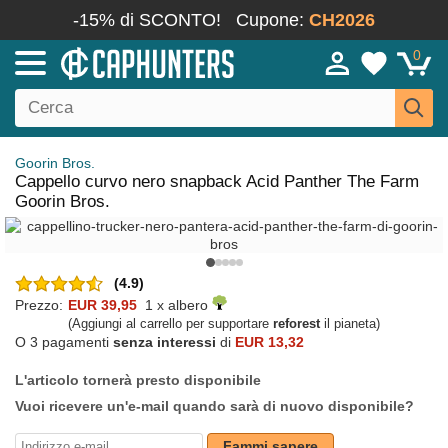
-15% di SCONTO!
Cupone:
CH2026
0
Goorin Bros.
Cappello curvo nero snapback Acid Panther The Farm
Goorin Bros.
(4.9)
Prezzo:
EUR 39,95
1 x albero
(Aggiungi al carrello per supportare
reforest
il pianeta)
O 3 pagamenti
senza interessi
di
EUR 13,32
L'articolo tornerà presto disponibile
Vuoi ricevere un'e-mail quando sarà di nuovo disponibile?
Fammi sapere