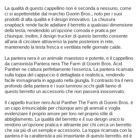
La qualità di questo cappellino non è seconda a nessuno, come
ci si aspetterebbe dal marchio Goorin Bros., noto per i suoi
prodotti di alta qualità e il design innovativo. La chiusura
snapback rende facile adattare il berretto a qualsiasi dimensione
della testa, rendendolo un'opzione comoda e pratica per
chiunque. Inoltre, il design trucker di questo berretto consente
all'aria di circolare attraverso la parte posteriore in rete,
mantenendo la testa fresca e ventilata nelle giornate calde.
La pantera nera è un animale maestoso e potente, e il cappellino
da camionista Pantera nera The Farm di Goorin Bros. Acid
Panther ne cattura perfettamente l'essenza. La pantera ricamata
sulla toppa del cappuccio è dettagliata e realistica, rendendo
facile immaginarla in agguato nella giungla. Il contrasto tra il nero
profondo della pantera e i suoi luminosi occhi gialli fanno di
questo berretto un accessorio che non passerà inosservato.
Il cappello trucker nero Acid Panther The Farm di Goorin Bros. è
un capo irrinunciabile per chiunque ami gli animali e voglia
evidenziare il proprio amore per loro nel proprio stile di
abbigliamento. La qualità del berretto e il suo design unico lo
rendono un'opzione pratica e attraente per chi cerca un berretto
che sia più di un semplice accessorio. La toppa ricamata con la
pantera è la caratteristica più importante di questo berretto, ed è