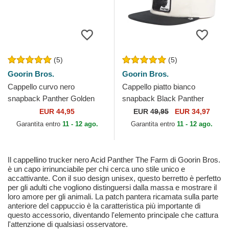
(5)
(5)
Goorin Bros.
Goorin Bros.
Cappello curvo nero
Cappello piatto bianco
snapback Panther Golden
snapback Black Panther
Suede The Farm Goorin
Stealth Explorer The Farm
EUR 44,95
EUR
49,95
EUR 34,97
Bros.
Flats The Farm Goorin Bros.
Garantita entro
11 - 12 ago.
Garantita entro
11 - 12 ago.
Il cappellino trucker nero Acid Panther The Farm di Goorin Bros.
è un capo irrinunciabile per chi cerca uno stile unico e
accattivante. Con il suo design unisex, questo berretto è perfetto
per gli adulti che vogliono distinguersi dalla massa e mostrare il
loro amore per gli animali. La patch pantera ricamata sulla parte
anteriore del cappuccio è la caratteristica più importante di
questo accessorio, diventando l'elemento principale che cattura
l'attenzione di qualsiasi osservatore.