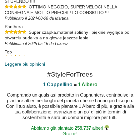
STUPENDO !!!!
OTTIMO NEGOZIO, SUPER VELOCI NELLA
CONSEGNA E MOLTO PRECISI ! LO CONSIGLIO !!!
Pubblicato il 2024-08-08 da Martina
Panthera
Super czapka,materiał solidny i pięknie wygląda po
otwarciu pudełka a na głowie jeszcze lepiej.
Pubblicato il 2025-05-15 da Łukasz
Top
Cap ist super gut angekommen
Pubblicato il 2025-01-14 da Gabriele
Leggere più opinioni
#StyleForTrees
1 Cappellino
=
1 Albero
Comprando un qualsiasi prodotto in Caphunters, contribuisci a
piantare alberi nei luoghi del pianeta che ne hanno più bisogno.
Con il tuo aiuto, è possibile piantare 1 Albero di più, e grazie alla
tua collaborazione, avanziamo un po' di più in termini di
sostenibilità e sarà un domani migliore per tutti.
Abbiamo già piantato
259.737
alberi
Grazie!