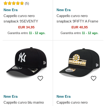
(5)
New Era
New Era
Cappello curvo nero
Cappello curvo nero
snapback 9SEVENTY
snapback 9FIFTY A Frame
Stretch Snap Stated dei
Precurved Hardwood
EUR 34,95
EUR 40,95
Chicago Blackhawks NHL di
Classics dei Chicago Bulls
Garantita entro
11 - 12 ago.
Garantita entro
11 - 12 ago.
New Era
NBA di...
New Era
New Era
Cappello curvo blu marino
Cappello curvo nero