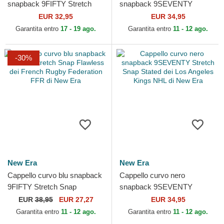
snapback 9FIFTY Stretch
snapback 9SEVENTY
Snap dei New York Yankees
Stretch Snap Stated dei
EUR 32,95
EUR 34,95
MLB di New Era
Boston Bruins NHL di New
Garantita entro
17 - 19 ago.
Garantita entro
11 - 12 ago.
Era
-30%
New Era
New Era
Cappello curvo blu snapback
Cappello curvo nero
9FIFTY Stretch Snap
snapback 9SEVENTY
Flawless dei French Rugby
Stretch Snap Stated dei Los
EUR
38,95
EUR 27,27
EUR 34,95
Federation FFR di New Era
Angeles Kings NHL di New
Garantita entro
11 - 12 ago.
Garantita entro
11 - 12 ago.
Era