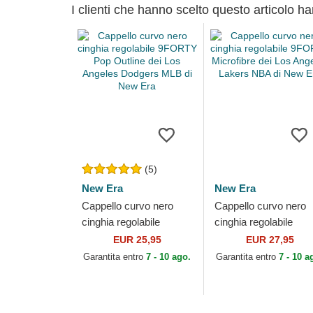
I clienti che hanno scelto questo articolo h
(5)
New Era
New Era
Cappello curvo nero
Cappello curvo nero
cinghia regolabile
cinghia regolabile
9FORTY Pop Outline
9FORTY Microfibre d
EUR 25,95
EUR 27,95
dei Los Angeles
Los Angeles Lakers
Garantita entro
7 - 10 ago.
Garantita entro
7 - 10 a
Dodgers MLB di New
NBA di New Era
Era