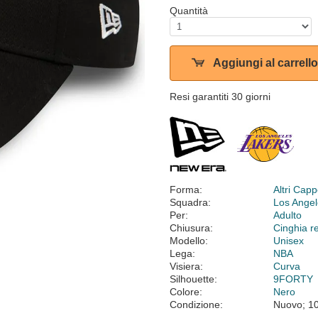
Quantità
Aggiungi al carrello
Resi garantiti 30 giorni
Forma:
Altri Cappe
Squadra:
Los Angel
Per:
Adulto
Chiusura:
Cinghia r
Modello:
Unisex
Lega:
NBA
Visiera:
Curva
Silhouette:
9FORTY
Colore:
Nero
Condizione:
Nuovo; 1