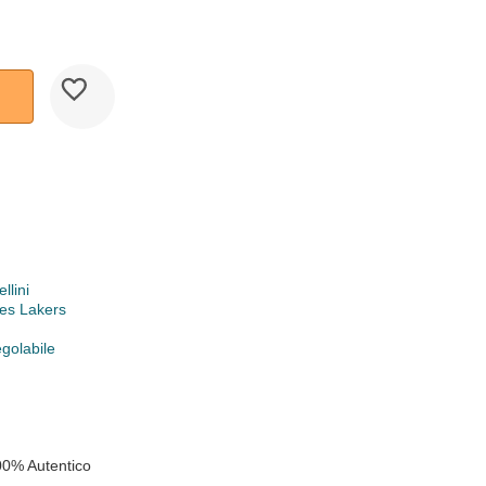
llini
es Lakers
egolabile
00% Autentico