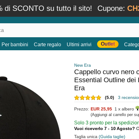
 di SCONTO su tutto il sito!
Cupone:
CH
Outlet
Per bambini
Carte regalo
Ultimi arrivi
Catego
New Era
Cappello curvo nero 
Essential Outline de
Era
(5.0)
3 recension
Prezzo:
EUR 25,95
1 x albero
(Aggiungi al carrello per s
Solo 3 pronto per la spedizi
Vuoi riceverlo 7 - 10 Agosto?
O
Taglia unica
(Guida taglie)