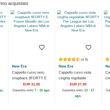
anno acquistato
(4.9)
New Era
New Era
Ne
Cappello curvo nero
Cappello curvo viola
Ca
snapback 9FORTY E
cinghia regolabile
cin
ei
Frame Metallic dei Los
9FORTY The League
9F
EUR 31,95
EUR 27,95
Angeles Lakers NBA di
dei Los Angeles Lakers
de
go.
Garantita entro
7 - 10 ago.
Garantita entro
13 - 17
Ga
New Era
NBA di New Era
ML
ago.