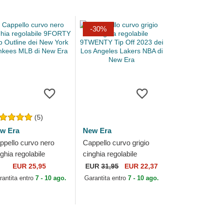
-30%
(5)
w Era
New Era
ppello curvo nero
Cappello curvo grigio
ghia regolabile
cinghia regolabile
ORTY Pop Outline
9TWENTY Tip Off 2023
EUR 25,95
EUR
31,95
EUR 22,37
i New York Yankees
dei Los Angeles Lakers
rantita entro
7 - 10 ago.
Garantita entro
7 - 10 ago.
B di New Era
NBA di New Era