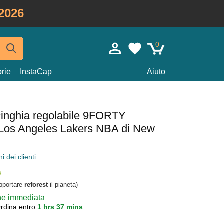
2026
0
rie
InstaCap
Aiuto
cinghia regolabile 9FORTY
i Los Angeles Lakers NBA di New
i dei clienti
upportare
reforest
il pianeta)
one immediata
rdina entro
1 hrs 37 mins