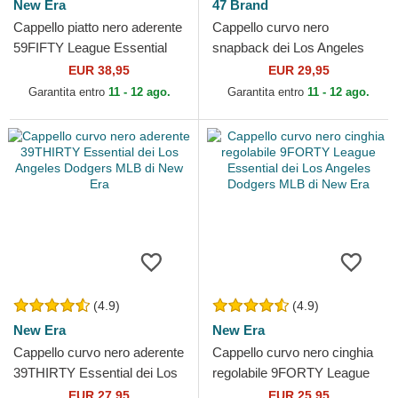
New Era
47 Brand
Cappello piatto nero aderente
Cappello curvo nero
59FIFTY League Essential
snapback dei Los Angeles
dei Los Angeles Dodgers
Dodgers MLB di 47 Brand
EUR 38,95
EUR 29,95
MLB di New Era
Garantita entro
11 - 12 ago.
Garantita entro
11 - 12 ago.
(4.9)
(4.9)
New Era
New Era
Cappello curvo nero aderente
Cappello curvo nero cinghia
39THIRTY Essential dei Los
regolabile 9FORTY League
Angeles Dodgers MLB di
Essential dei Los Angeles
EUR 27,95
EUR 25,95