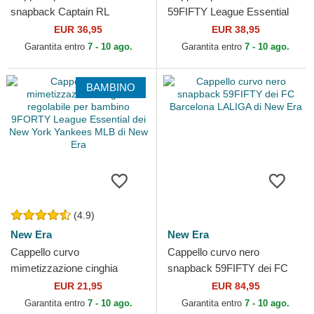
snapback Captain RL
59FIFTY League Essential
Contemporary dei New York
dei Los Angeles Dodgers
EUR 36,95
EUR 38,95
Yankees MLB di 47 Brand
MLB di New Era
Garantita entro
7 - 10 ago.
Garantita entro
7 - 10 ago.
BAMBINO
(4.9)
New Era
New Era
Cappello curvo
Cappello curvo nero
mimetizzazione cinghia
snapback 59FIFTY dei FC
regolabile per bambino
Barcelona LALIGA di New
EUR 21,95
EUR 84,95
9FORTY League Essential
Era
Garantita entro
7 - 10 ago.
Garantita entro
7 - 10 ago.