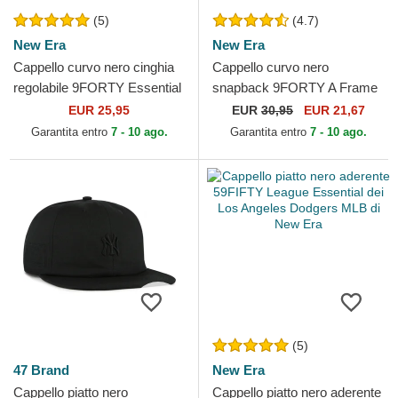
(5)
(4.7)
New Era
New Era
Cappello curvo nero cinghia
Cappello curvo nero
regolabile 9FORTY Essential
snapback 9FORTY A Frame
dei Chicago Bulls NBA di
Tonal dei Chicago Bulls NBA
EUR 25,95
EUR
30,95
EUR 21,67
New Era
di New Era
Garantita entro
7 - 10 ago.
Garantita entro
7 - 10 ago.
(5)
47 Brand
New Era
Cappello piatto nero
Cappello piatto nero aderente