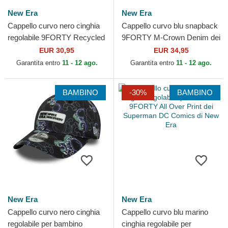
New Era
New Era
Cappello curvo nero cinghia
Cappello curvo blu snapback
regolabile 9FORTY Recycled
9FORTY M-Crown Denim dei
Stripe dei Valentino Rossi
Valentino Rossi VR46
EUR 30,95
EUR 34,95
VR46 MotoGP di...
MotoGP di New Era
Garantita entro
11 - 12 ago.
Garantita entro
11 - 12 ago.
BAMBINO
-30%
BAMBINO
New Era
New Era
Cappello curvo nero cinghia
Cappello curvo blu marino
regolabile per bambino
cinghia regolabile per