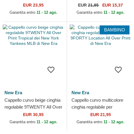
9FORTY Space All Over
bambino 9FORTY All Over
EUR 23,95
EUR
21,95
EUR 15,37
Print di New Era
Print dei Superman DC...
Garantita entro
11 - 12 ago.
Garantita entro
11 - 12 ago.
BAMBINO
New Era
New Era
Cappello curvo beige cinghia
Cappello curvo multicolore
regolabile 9TWENTY All Over
cinghia regolabile per
Print Tropical dei New York
bambino 9FORTY Location
EUR 30,95
EUR 21,95
Yankees MLB...
All Over Print di New Era
Garantita entro
11 - 12 ago.
Garantita entro
11 - 12 ago.