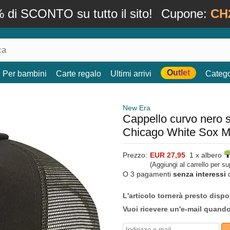
 di SCONTO su tutto il sito!
Cupone:
CH
Outlet
Per bambini
Carte regalo
Ultimi arrivi
Catego
New Era
Cappello curvo nero 
Chicago White Sox M
Prezzo:
EUR 27,95
1 x albero
(Aggiungi al carrello per s
O 3 pagamenti
senza interessi
L'articolo tornerà presto dispo
Vuoi ricevere un'e-mail quand