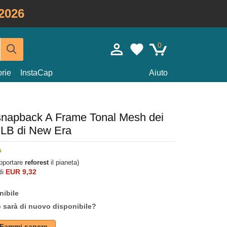
2026
0
rie
InstaCap
Aiuto
snapback A Frame Tonal Mesh dei
LB di New Era
upportare
reforest
il pianeta)
di
EUR 9,32
nibile
o sarà di nuovo disponibile?
Fammi sapere