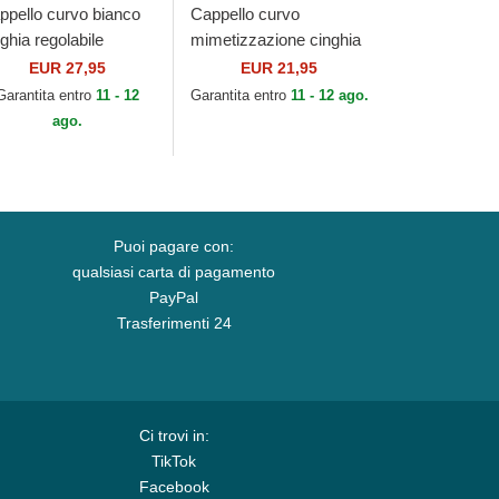
ppello curvo bianco
Cappello curvo
ghia regolabile
mimetizzazione cinghia
WENTY Core
regolabile per bambino
EUR 27,95
EUR 21,95
assic dei Chicago
9FORTY League
Garantita entro
11 - 12
Garantita entro
11 - 12 ago.
ite Sox MLB di New
Essential dei New
ago.
a
York...
Puoi pagare con:
qualsiasi carta di pagamento
PayPal
Trasferimenti 24
Ci trovi in:
TikTok
Facebook