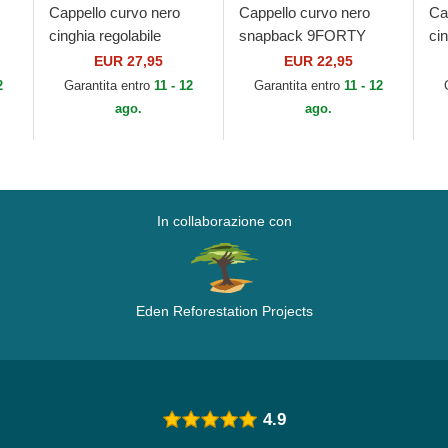
Cappello curvo nero
Cappello curvo nero
Ca
cinghia regolabile
snapback 9FORTY
cin
9FORTY Tonal Icon dei
Flawless Mesh dei New
9T
EUR 27,95
EUR 22,95
di
New York Yankees
York Yankees MLB di
Cl
2
Garantita entro
11 - 12
Garantita entro
11 - 12
MLB di New Era
New Era
Wh
ago.
ago.
Er
In collaborazione con
Eden Reforestation Projects
4.9