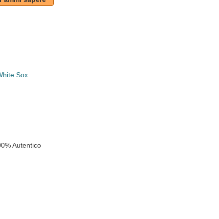
White Sox
k
00% Autentico