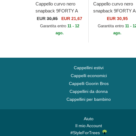
Cappello curvo nero
Cappello curvo nero
snapback 9FORTY A
snapback 9FORTY A
Frame Tonal dei
Frame Tonal dei Los
EUR
30,95
EUR 21,67
EUR 30,95
Chicago Bulls NBA di
Angeles Lakers NBA 
Garantita entro
11 - 12
Garantita entro
11 - 1
New Era
New Era
ago.
ago.
Cappellini estivi
Cappelli economici
Cappelli Goorin Bros
Cappellini da donna
Cappellini per bambino
Aiuto
Il mio Account
#StyleForTrees