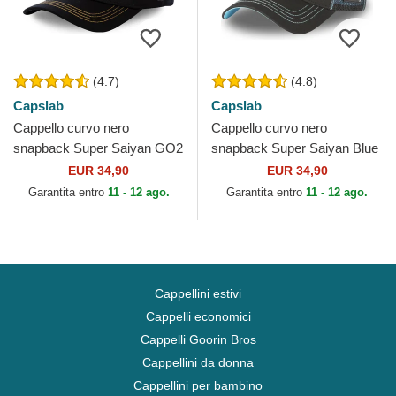
(4.7)
(4.8)
Capslab
Capslab
Cappello curvo nero
Cappello curvo nero
snapback Super Saiyan GO2
snapback Super Saiyan Blue
Son Goku Dragon Ball di
CAS GOK1 Son Goku
EUR 34,90
EUR 34,90
Capslab
Dragon Ball di Capslab
Garantita entro
11 - 12 ago.
Garantita entro
11 - 12 ago.
Cappellini estivi
Cappelli economici
Cappelli Goorin Bros
Cappellini da donna
Cappellini per bambino