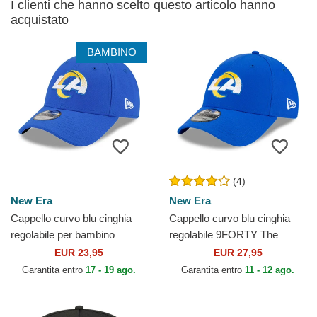
I clienti che hanno scelto questo articolo hanno
acquistato
BAMBINO
(4)
New Era
New Era
Cappello curvo blu cinghia
Cappello curvo blu cinghia
regolabile per bambino
regolabile 9FORTY The
9FORTY The League dei Los
League dei Los Angeles
EUR 23,95
EUR 27,95
Angeles Rams NFL di...
Rams NFL di New Era
Garantita entro
17 - 19 ago.
Garantita entro
11 - 12 ago.