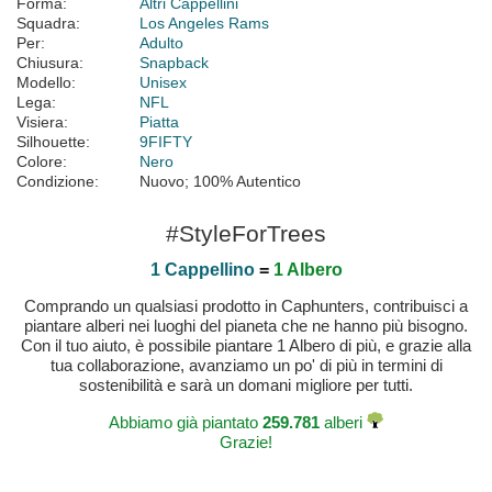
Forma:
Altri Cappellini
Squadra:
Los Angeles Rams
Per:
Adulto
Chiusura:
Snapback
Modello:
Unisex
Lega:
NFL
Visiera:
Piatta
Silhouette:
9FIFTY
Colore:
Nero
Condizione:
Nuovo; 100% Autentico
#StyleForTrees
1 Cappellino
=
1 Albero
Comprando un qualsiasi prodotto in Caphunters, contribuisci a
piantare alberi nei luoghi del pianeta che ne hanno più bisogno.
Con il tuo aiuto, è possibile piantare 1 Albero di più, e grazie alla
tua collaborazione, avanziamo un po' di più in termini di
sostenibilità e sarà un domani migliore per tutti.
Abbiamo già piantato
259.781
alberi
Grazie!