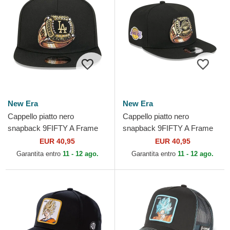
New Era
New Era
Cappello piatto nero
Cappello piatto nero
snapback 9FIFTY A Frame
snapback 9FIFTY A Frame
Ring dei Los Angeles
Ring dei Los Angeles Lakers
EUR 40,95
EUR 40,95
Dodgers MLB di New Era
NBA di New Era
Garantita entro
11 - 12 ago.
Garantita entro
11 - 12 ago.