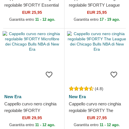
regolabile 9FORTY Essential
regolabile 9FORTY League
dei Chicago Bulls NBA di
Essential dei Chicago Bulls
EUR 25,95
EUR 25,95
New Era
NBA di New Era
Garantita entro
11 - 12 ago.
Garantita entro
17 - 19 ago.
(4.8)
New Era
New Era
Cappello curvo nero cinghia
Cappello curvo nero cinghia
regolabile 9FORTY
regolabile 9FORTY The
Microfibre dei Chicago Bulls
League dei Chicago Bulls
EUR 29,95
EUR 27,95
NBA di New Era
NBA di New Era
Garantita entro
11 - 12 ago.
Garantita entro
11 - 12 ago.