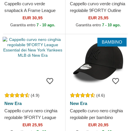
Cappello curvo verde
Cappello curvo verde cinghia
snapback A Frame League
regolabile 9FORTY Outline
Essential dei New York
dei New York Yankees MLB
EUR 30,95
EUR 25,95
Yankees MLB di New Era
di New Era
Garantita entro
7 - 10 ago.
Garantita entro
7 - 10 ago.
BAMBINO
(4.9)
(4.6)
New Era
New Era
Cappello curvo nero cinghia
Cappello curvo nero cinghia
regolabile 9FORTY League
regolabile per bambino
Essential dei New York
9FORTY League Essential
EUR 25,95
EUR 20,95
Yankees MLB di New Era
dei New York Yankees...