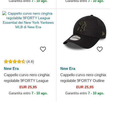
Garantita entro
7 - 10 ago.
Garantita entro
7 - 10 ago.
(4.8)
New Era
New Era
Cappello curvo nero cinghia
Cappello curvo nero cinghia
regolabile 9FORTY League
regolabile 9FORTY Outline
Essential dei New York
dei New York Yankees MLB
EUR 25,95
EUR 25,95
Yankees MLB di New Era
di New Era
Garantita entro
7 - 10 ago.
Garantita entro
7 - 10 ago.