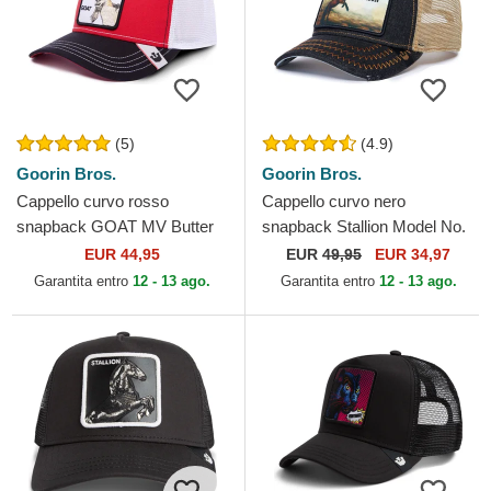
(5)
(4.9)
Goorin Bros.
Goorin Bros.
Cappello curvo rosso
Cappello curvo nero
snapback GOAT MV Butter
snapback Stallion Model No.
The Farm MVP The Farm
5741110N Rodeo The Farm
EUR 44,95
EUR
49,95
EUR 34,97
Goorin Bros.
Goorin Bros.
Garantita entro
12 - 13 ago.
Garantita entro
12 - 13 ago.