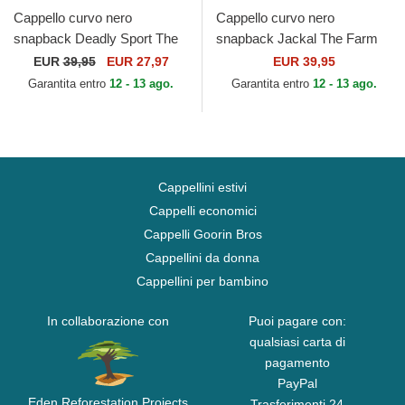
Cappello curvo nero
Cappello curvo nero
snapback Deadly Sport The
snapback Jackal The Farm
Farm Goorin Bros.
Premium The Farm Goorin
EUR
39,95
EUR 27,97
EUR 39,95
Bros.
Garantita entro
12 - 13 ago.
Garantita entro
12 - 13 ago.
Cappellini estivi
Cappelli economici
Cappelli Goorin Bros
Cappellini da donna
Cappellini per bambino
In collaborazione con
Puoi pagare con:
qualsiasi carta di
pagamento
PayPal
Eden Reforestation Projects
Trasferimenti 24