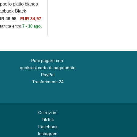
ppello piatto bianco
apback Black
nther Stealth Explorer
UR
49,95
EUR 34,97
e Farm Flats The
rantita entro
7 - 10 ago.
rm Goorin Bros.
Puoi pagare con:
qualsiasi carta di pagamento
PayPal
Trasferimenti 24
Ci trovi in:
TikTok
Facebook
Instagram