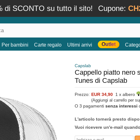
 di SCONTO su tutto il sito!
Cupone:
CH
Outlet
Per bambini
Carte regalo
Ultimi arrivi
Catego
Capslab
Cappello piatto ner
Tunes di Capslab
Prezzo:
EUR 34,90
1 x albero
(Aggiungi al carrello per s
O 3 pagamenti
senza interessi
L'articolo tornerà presto dispo
Vuoi ricevere un'e-mail quand