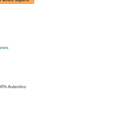
unes
k
00% Autentico