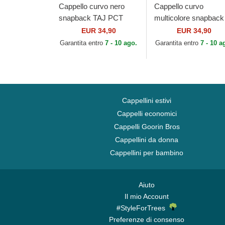
Cappello curvo nero
Cappello curvo
snapback TAJ PCT
multicolore snapback
Tom e Jerry Looney
GRI Tom Looney Tun
EUR 34,90
EUR 34,90
Tunes di Capslab
di Capslab
Garantita entro
7 - 10 ago.
Garantita entro
7 - 10 a
Cappellini estivi
Cappelli economici
Cappelli Goorin Bros
Cappellini da donna
Cappellini per bambino
Aiuto
Il mio Account
#StyleForTrees
Preferenze di consenso