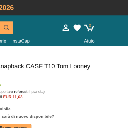
2026
0
rie
InstaCap
Aiuto
o snapback CASF T10 Tom Looney
upportare
reforest
il pianeta)
di
EUR 11,63
nibile
o sarà di nuovo disponibile?
Fammi sapere