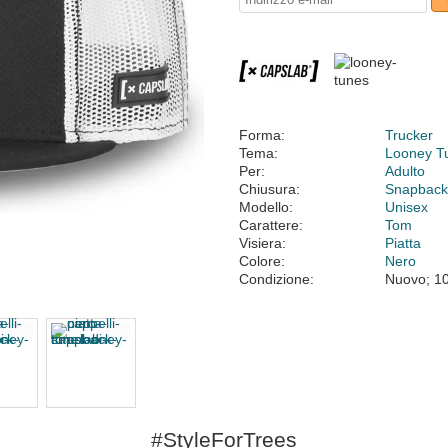
Forma:
Trucker
Tema:
Looney T
Per:
Adulto
Chiusura:
Snapbac
Modello:
Unisex
Carattere:
Tom
Visiera:
Piatta
Colore:
Nero
Condizione:
Nuovo; 1
#StyleForTrees