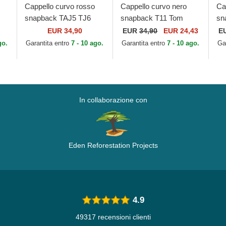
Cappello curvo rosso
Cappello curvo nero
Ca
snapback TAJ5 TJ6
snapback T11 Tom
sn
es
Tom Looney Tunes di
Looney Tunes di
Pa
EUR 34,90
EUR
34,90
EUR 24,43
E
Capslab
Capslab
Th
go.
Garantita entro
7 - 10 ago.
Garantita entro
7 - 10 ago.
Ga
Fa
In collaborazione con
Eden Reforestation Projects
4.9
49317 recensioni clienti