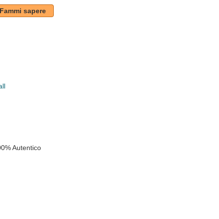
Fammi sapere
ll
k
00% Autentico