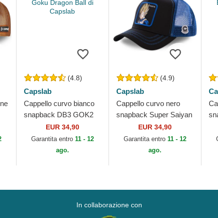
(4.8)
(4.9)
Capslab
Capslab
Ca
one
Cappello curvo bianco
Cappello curvo nero
Ca
snapback DB3 GOK2
snapback Super Saiyan
sn
ab
Son Goku Dragon Ball
VE3 Vegeta Dragon Ball
Bl
EUR 34,90
EUR 34,90
di Capslab
di Capslab
Ca
2
Garantita entro
11 - 12
Garantita entro
11 - 12
ago.
ago.
In collaborazione con