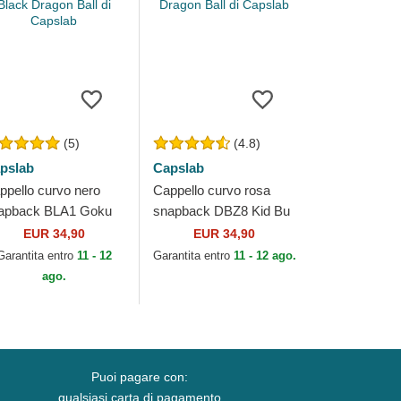
(5)
(4.8)
pslab
Capslab
ppello curvo nero
Cappello curvo rosa
apback BLA1 Goku
snapback DBZ8 Kid Bu
ack Dragon Ball di
Dragon Ball di Capslab
EUR 34,90
EUR 34,90
pslab
Garantita entro
11 - 12
Garantita entro
11 - 12 ago.
ago.
Puoi pagare con:
qualsiasi carta di pagamento