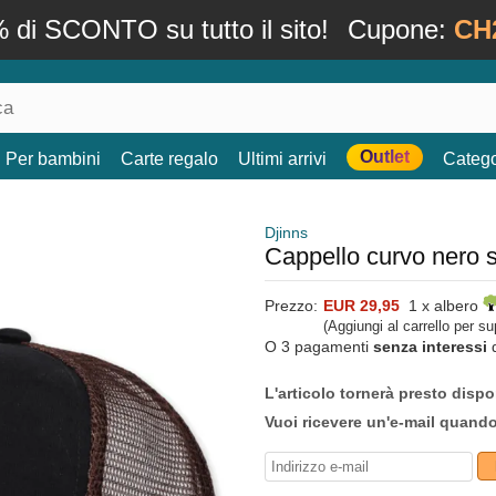
 di SCONTO su tutto il sito!
Cupone:
CH
Outlet
Per bambini
Carte regalo
Ultimi arrivi
Catego
Djinns
Cappello curvo nero 
Prezzo:
EUR 29,95
1 x albero
(Aggiungi al carrello per s
O 3 pagamenti
senza interessi
L'articolo tornerà presto dispo
Vuoi ricevere un'e-mail quand