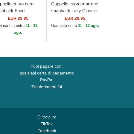
ppello curvo nero
Cappello curvo marrone
apback Food
snapback Lazy Classic
moncello HFT di
HFT di Djinns
EUR 29,95
EUR 29,95
inns
Garantita entro
11 - 12
Garantita entro
11 - 12 ago.
ago.
Puoi pagare con:
qualsiasi carta di pagamento
PayPal
Trasferimenti 24
Ci trovi in:
TikTok
Facebook