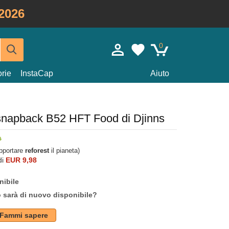
2026
0
rie
InstaCap
Aiuto
snapback B52 HFT Food di Djinns
upportare
reforest
il pianeta)
di
EUR 9,98
nibile
o sarà di nuovo disponibile?
Fammi sapere