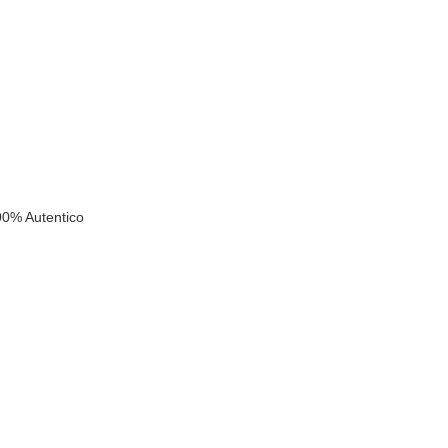
k
00% Autentico