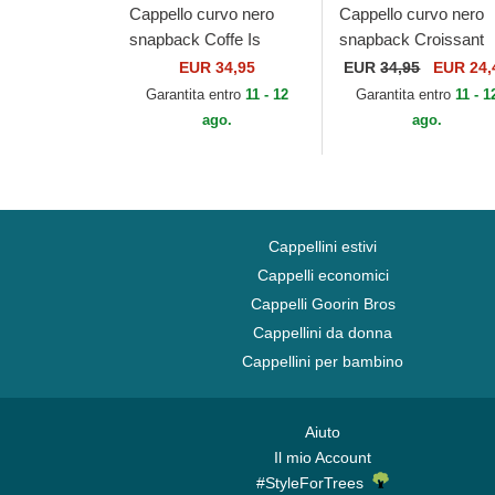
Cappello curvo nero
Cappello curvo nero
snapback Coffe Is
snapback Croissant
Always A Good Idea
HFT Food di Djinns
EUR 34,95
EUR
34,95
EUR 24,
HFT Food di Djinns
Garantita entro
11 - 12
Garantita entro
11 - 1
ago.
ago.
Cappellini estivi
Cappelli economici
Cappelli Goorin Bros
Cappellini da donna
Cappellini per bambino
Aiuto
Il mio Account
#StyleForTrees