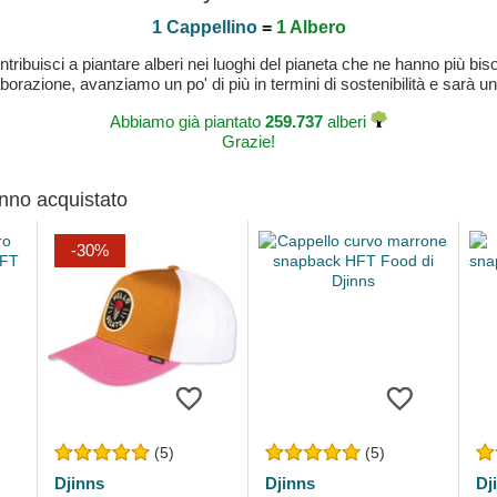
1 Cappellino
=
1 Albero
buisci a piantare alberi nei luoghi del pianeta che ne hanno più bisog
laborazione, avanziamo un po' di più in termini di sostenibilità e sarà un
Abbiamo già piantato
259.737
alberi
Grazie!
anno acquistato
-30%
(5)
(5)
Djinns
Djinns
Dj