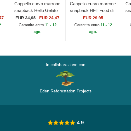
Cappello curvo marrone
Cappello curvo marrone
Ca
snapback Hello Gelato
snapback HFT Food di
sn
HFT Food di Djinns
Djinns
Li
47
EUR
34,95
EUR 24,47
EUR 29,95
Dj
2
Garantita entro
11 - 12
Garantita entro
11 - 12
ago.
ago.
In collaborazione con
Eden Reforestation Projects
4.9