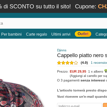
 di SCONTO su tutto il sito!
Cupone:
CH
Outlet
Per bambini
Carte regalo
Ultimi arrivi
Catego
Djinns
Cappello piatto nero
(4.0)
1 recension
Prezzo:
EUR 29,95
1 x albero
(Aggiungi al carrello per s
O 3 pagamenti
senza interessi
L'articolo tornerà presto dispo
Vuoi ricevere un'e-mail quand