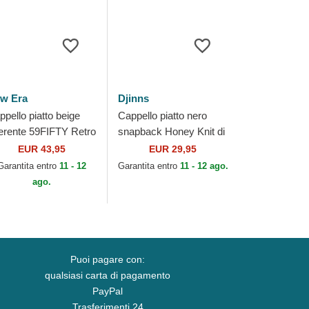
w Era
Djinns
ppello piatto beige
Cappello piatto nero
erente 59FIFTY Retro
snapback Honey Knit di
own Linen dei
Djinns
EUR 43,95
EUR 29,95
icago White Sox
Garantita entro
11 - 12
Garantita entro
11 - 12 ago.
B di New Era
ago.
Puoi pagare con:
qualsiasi carta di pagamento
PayPal
Trasferimenti 24