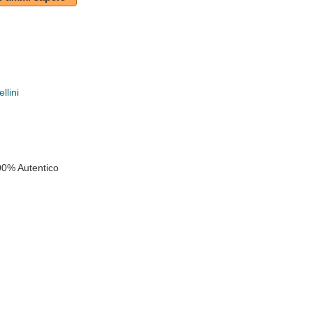
llini
k
00% Autentico