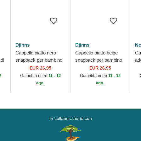
Djinns
Djinns
Ne
Cappello piatto nero
Cappello piatto beige
Ca
di
snapback per bambino
snapback per bambino
ad
Lucky Cat Linen Rev di
Lucky Cat Linen di
Cr
EUR 26,95
EUR 26,95
Djinns
Djinns
Ch
2
Garantita entro
11 - 12
Garantita entro
11 - 12
ML
ago.
ago.
In collaborazione con