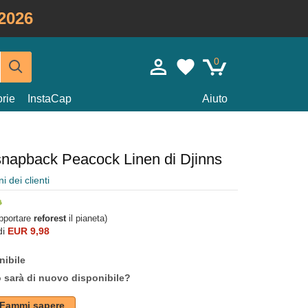
2026
0
rie
InstaCap
Aiuto
 snapback Peacock Linen di Djinns
i dei clienti
upportare
reforest
il pianeta)
di
EUR 9,98
nibile
o sarà di nuovo disponibile?
Fammi sapere