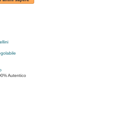
llini
egolabile
o
00% Autentico