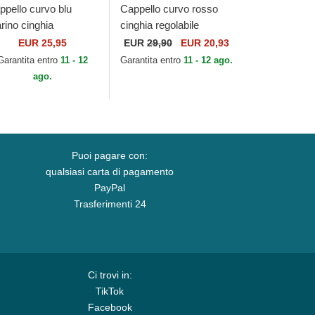
ppello curvo blu
Cappello curvo rosso
rino cinghia
cinghia regolabile
golabile 9FORTY
Campos Racing 1998 di
EUR 25,95
EUR
29,90
EUR 20,93
tline dei New York
Kimoa
Garantita entro
11 - 12
Garantita entro
11 - 12 ago.
nkees MLB di New
ago.
a
Puoi pagare con:
qualsiasi carta di pagamento
PayPal
Trasferimenti 24
Ci trovi in:
TikTok
Facebook