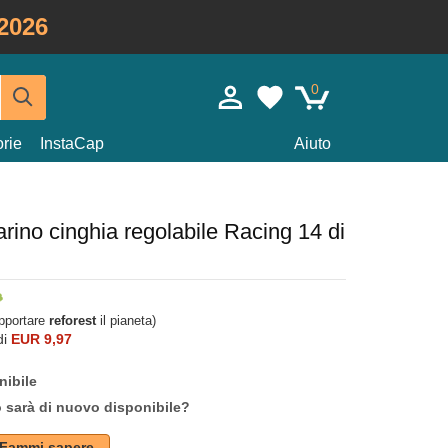
2026
0
rie
InstaCap
Aiuto
arino cinghia regolabile Racing 14 di
upportare
reforest
il pianeta)
di
EUR 9,97
nibile
o sarà di nuovo disponibile?
Fammi sapere