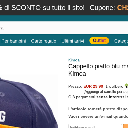
 di SCONTO su tutto il sito!
Cupone:
CH
Outlet
Per bambini
Carte regalo
Ultimi arrivi
Catego
Kimoa
Cappello piatto blu m
Kimoa
Prezzo:
EUR 29,90
1 x albero
(Aggiungi al carrello per s
O 3 pagamenti
senza interessi
L'articolo tornerà presto dispo
Vuoi ricevere un'e-mail quand