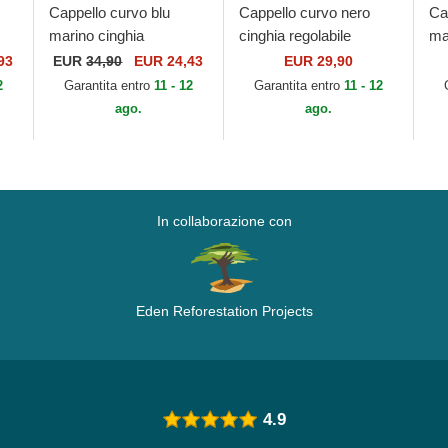
Cappello curvo blu
Cappello curvo nero
Ca
marino cinghia
cinghia regolabile
ma
regolabile Minimal di
Campos Racing 1998 di
re
93
EUR
34,90
EUR 24,43
EUR 29,90
Kimoa
Kimoa
Ou
2
Garantita entro
11 - 12
Garantita entro
11 - 12
Ya
ago.
ago.
Er
In collaborazione con
Eden Reforestation Projects
4.9