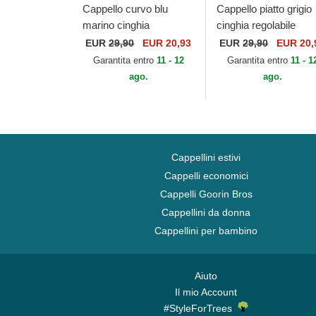
Cappello curvo blu
Cappello piatto grigio
marino cinghia
cinghia regolabile
regolabile Racing 14 di
Racing 14 di Kimoa
EUR
29,90
EUR 20,93
EUR
29,90
EUR 20,
Kimoa
Garantita entro
11 - 12
Garantita entro
11 - 1
ago.
ago.
Cappellini estivi
Cappelli economici
Cappelli Goorin Bros
Cappellini da donna
Cappellini per bambino
Aiuto
Il mio Account
#StyleForTrees