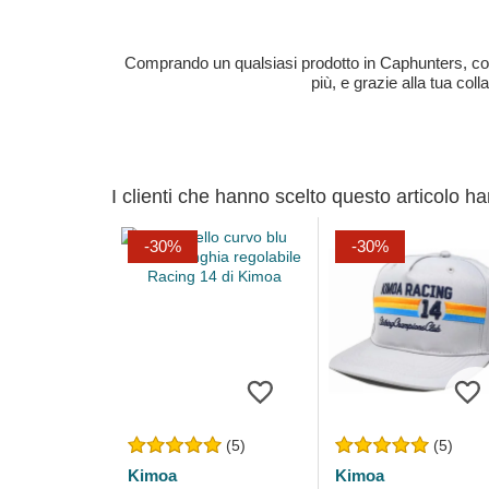
Comprando un qualsiasi prodotto in Caphunters, contri
più, e grazie alla tua col
I clienti che hanno scelto questo articolo h
-30%
-30%
(5)
(5)
Kimoa
Kimoa